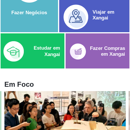
Viajar
em
Fazer Negócios
Xangai
Estudar
em
Fazer Compras
em Xangai
Xangai
Em Foco