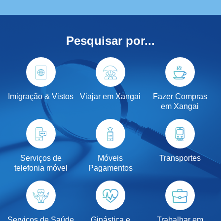
Pesquisar por...
Imigração & Vistos
Viajar em Xangai
Fazer Compras
em Xangai
Serviços de
Móveis
Transportes
telefonia móvel
Pagamentos
Serviços de Saúde
Ginástica e
Trabalhar em