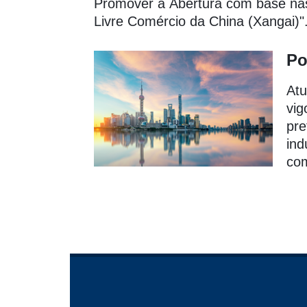
Promover a Abertura com base nas 
Livre Comércio da China (Xangai)"
Po
Atu
vig
pre
ind
co