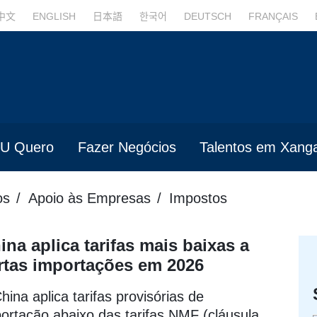
中文
ENGLISH
日本語
한국어
DEUTSCH
FRANÇAIS
U Quero
Fazer Negócios
Talentos em Xanga
os
Apoio às Empresas
Impostos
ina aplica tarifas mais baixas a
rtas importações em 2026
hina aplica tarifas provisórias de
ortação abaixo das tarifas NMF (cláusula