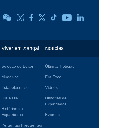
Viver em Xangai
Notícias
Seleção do Editor
Últimas Notícias
Mudar-se
Em Foco
Estabelecer-se
Vídeos
Dia a Dia
Histórias de
Expatriados
Histórias de
Expatriados
Eventos
Perguntas Frequentes