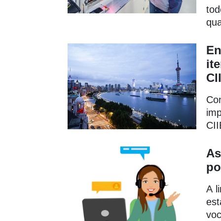
tod
qua
En
it
CI
Con
imp
CII
As
po
A l
est
voc