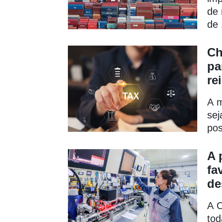
de 
de 
Ch
pa
re
A m
sej
pos
A 
fa
de
A C
tod