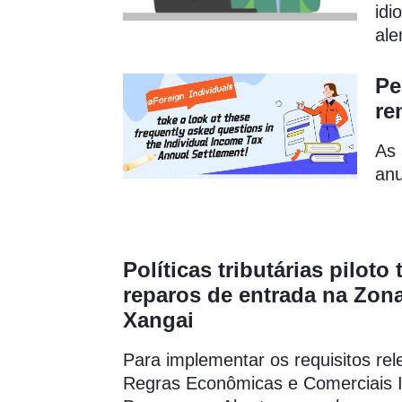
idi
ale
Pe
re
As 
anu
Políticas tributárias pilot
reparos de entrada na Zona
Xangai
Para implementar os requisitos re
Regras Econômicas e Comerciais I