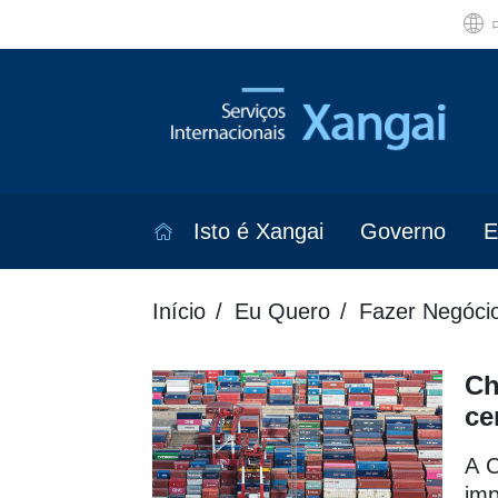
Isto é Xangai
Governo
E
Início
Eu Quero
Fazer Negóci
Ch
ce
A C
imp