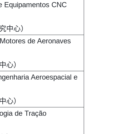
de Equipamentos CNC
究中心）
 Motores de Aeronaves
中心）
genharia Aeroespacial e
中心）
ogia de Tração