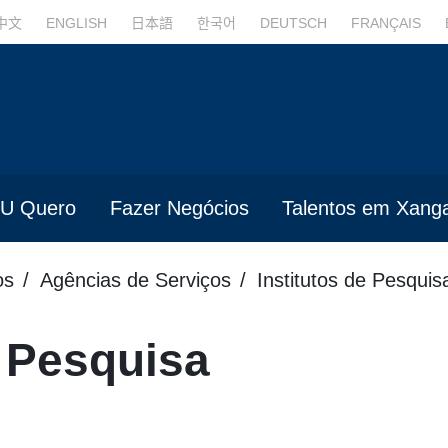
中文
ENGLISH
日本語
한국어
DEUTSCH
FRANÇAIS
U Quero
Fazer Negócios
Talentos em Xanga
os
Agências de Serviços
Institutos de Pesquis
e Pesquisa