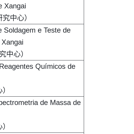
e Xangai
研究中心）
e Soldagem e Teste de
 Xangai
究中心）
 Reagentes Químicos de
心）
pectrometria de Massa de
心）