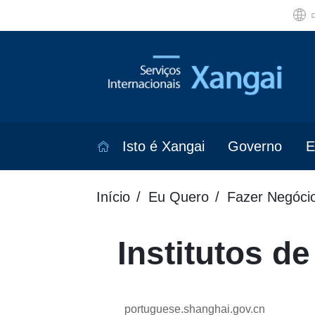
Isto é Xangai
Governo
E
Início
Eu Quero
Fazer Negóci
Institutos d
portuguese.shanghai.gov.cn