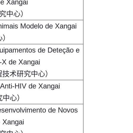
de Xangai
究中心）
nimais Modelo de Xangai
心）
quipamentos de Deteção e
-X de Xangai
程技术研究中心）
Anti-HIV de Xangai
究中心）
esenvolvimento de Novos
e Xangai