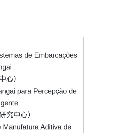
Sistemas de Embarcações
ngai
中心）
angai para Percepção de
igente
研究中心）
 Manufatura Aditiva de