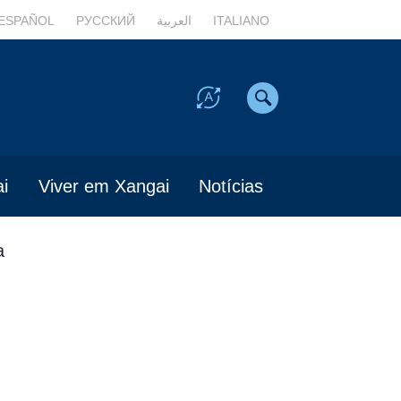
ESPAÑOL
РУССКИЙ
العربية
ITALIANO
i
Viver em Xangai
Notícias
a