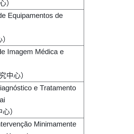
心）
 de Equipamentos de
心）
 de Imagem Médica e
究中心）
iagnóstico e Tratamento
ai
中心）
Intervenção Minimamente