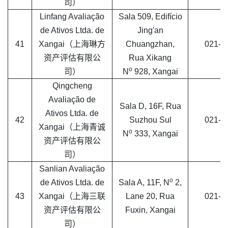
司）
Linfang Avaliação
Sala 509, Edifício
de Ativos Ltda. de
Jing'an
41
Xangai（上海琳方
Chuangzhan,
021-3
资产评估有限公
Rua Xikang
o
司）
N
928, Xangai
Qingcheng
Avaliação de
Sala D, 16F, Rua
Ativos Ltda. de
42
Suzhou Sul
021-6
Xangai（上海青诚
o
N
333, Xangai
资产评估有限公
司）
Sanlian Avaliação
o
de Ativos Ltda. de
Sala A, 11F, N
2,
43
Xangai（上海三联
Lane 20, Rua
021-5
资产评估有限公
Fuxin, Xangai
司）