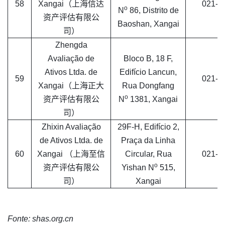
58
Xangai（上海信达
021-5
o
N
86, Distrito de
资产评估有限公
Baoshan, Xangai
司）
Zhengda
Avaliação de
Bloco B, 18 F,
Ativos Ltda. de
Edifício Lancun,
59
021-5
Xangai（上海正大
Rua Dongfang
o
资产评估有限公
N
1381, Xangai
司）
Zhixin Avaliação
29F-H, Edifício 2,
de Ativos Ltda. de
Praça da Linha
60
Xangai （上海至信
Circular, Rua
021-5
o
资产评估有限公
Yishan N
515,
司）
Xangai
Fonte: shas.org.cn