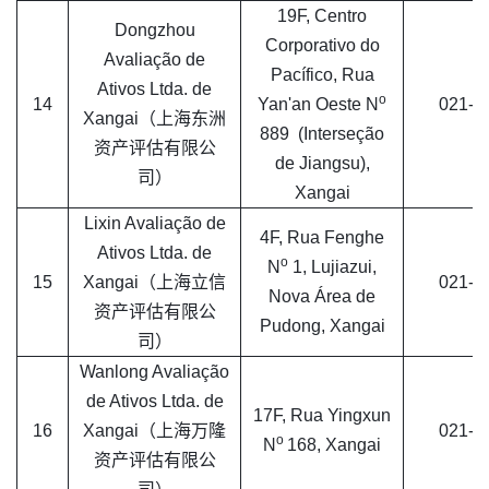
19F, Centro
Dongzhou
Corporativo do
Avaliação de
Pacífico, Rua
Ativos Ltda. de
o
14
Yan'an Oeste N
021-5
Xangai（上海东洲
889 (Interseção
资产评估有限公
de Jiangsu),
司）
Xangai
Lixin Avaliação de
4F, Rua Fenghe
Ativos Ltda. de
o
N
1, Lujiazui,
15
Xangai（上海立信
021-6
Nova Área de
资产评估有限公
Pudong, Xangai
司）
Wanlong Avaliação
de Ativos Ltda. de
17F, Rua Yingxun
16
Xangai（上海万隆
021-6
o
N
168, Xangai
资产评估有限公