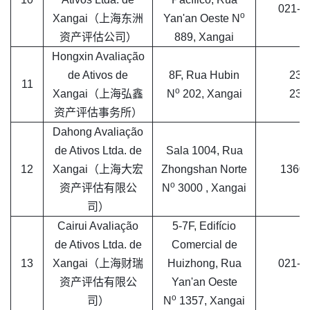
021-6
o
Xangai（上海东洲
Yan'an Oeste N
资产评估公司）
889, Xangai
Hongxin Avaliação
de Ativos de
8F, Rua Hubin
232
11
o
Xangai（上海弘鑫
N
202, Xangai
232
资产评估事务所）
Dahong Avaliação
de Ativos Ltda. de
Sala 1004, Rua
12
Xangai（上海大宏
Zhongshan Norte
1360
o
资产评估有限公
N
3000 , Xangai
司）
Cairui Avaliação
5-7F, Edifício
de Ativos Ltda. de
Comercial de
13
Xangai（上海财瑞
Huizhong, Rua
021-6
资产评估有限公
Yan'an Oeste
o
司）
N
1357, Xangai