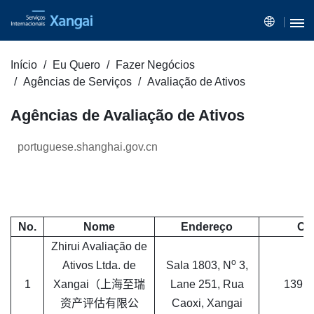
Início
Eu Quero
Fazer Negócios
Agências de Serviços
Avaliação de Ativos
Agências de Avaliação de Ativos
portuguese.shanghai.gov.cn
No.
Nome
Endereço
Co
Zhirui Avaliação de
o
Ativos Ltda. de
Sala 1803, N
3,
1
Xangai（上海至瑞
Lane 251, Rua
1391
资产评估有限公
Caoxi, Xangai