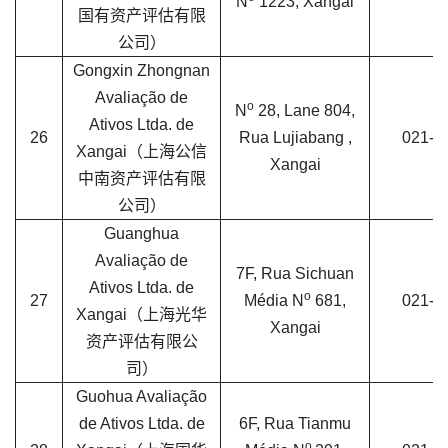
N
1223, Xangai
国有资产评估有限
公司）
Gongxin Zhongnan
Avaliação de
o
N
28, Lane 804,
Ativos Ltda. de
26
Rua Lujiabang ,
021-6
Xangai（上海公信
Xangai
中南资产评估有限
公司）
Guanghua
Avaliação de
7F, Rua Sichuan
Ativos Ltda. de
o
27
Média N
681,
021-6
Xangai（上海光华
Xangai
资产评估有限公
司）
Guohua Avaliação
de Ativos Ltda. de
6F, Rua Tianmu
o