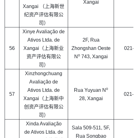
Xangai
Xangai （上海新世
纪资产评估有限公
司）
Xinye Avaliação de
Ativos Ltda. de
2F, Rua
56
Xangai（上海新业
Zhongshan Oeste
021-5
o
资产评估有限公
N
743, Xangai
司）
Xinzhongchuang
Avaliação de
o
Ativos Ltda. de
Rua Yuyuan N
57
021-3
Xangai（上海新中
28, Xangai
创资产评估有限公
司）
Xinda Avaliação
Sala 509-511, 5F,
de Ativos Ltda. de
Rua Songbao