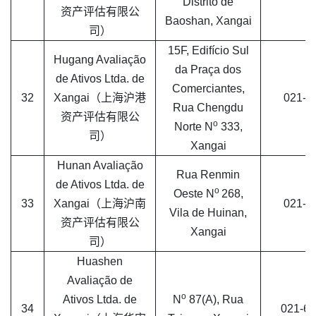
Distrito de
资产评估有限公
Baoshan, Xangai
司）
15F, Edifício Sul
Hugang Avaliação
da Praça dos
de Ativos Ltda. de
Comerciantes,
32
Xangai（上海沪港
021-5
Rua Chengdu
资产评估有限公
o
Norte N
333,
司）
Xangai
Hunan Avaliação
Rua Renmin
de Ativos Ltda. de
o
Oeste N
268,
33
Xangai（上海沪南
021-5
Vila de Huinan,
资产评估有限公
Xangai
司）
Huashen
Avaliação de
o
Ativos Ltda. de
N
87(A), Rua
34
021-6