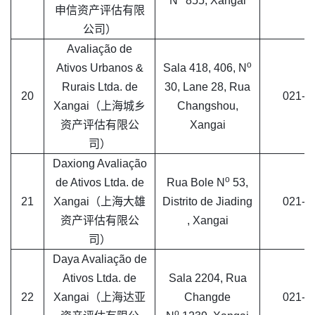
N
855, Xangai
申信资产评估有限
公司）
Avaliação de
o
Ativos Urbanos &
Sala 418, 406, N
Rurais Ltda. de
30, Lane 28, Rua
20
021-6
Xangai（上海城乡
Changshou,
资产评估有限公
Xangai
司）
Daxiong Avaliação
o
de Ativos Ltda. de
Rua Bole N
53,
21
Xangai（上海大雄
Distrito de Jiading
021-5
资产评估有限公
, Xangai
司）
Daya Avaliação de
Ativos Ltda. de
Sala 2204, Rua
22
Xangai（上海达亚
Changde
021-6
o