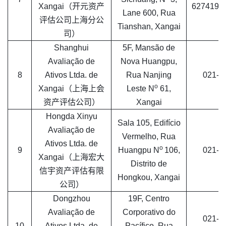
Xangai（开元资产
6274192
Lane 600, Rua
评估公司上海分公
Tianshan, Xangai
司）
Shanghui
5F, Mansão de
Avaliação de
Nova Huangpu,
8
Ativos Ltda. de
Rua Nanjing
021-6
o
Xangai（上海上会
Leste N
61,
资产评估公司）
Xangai
Hongda Xinyu
Sala 105, Edifício
Avaliação de
Vermelho, Rua
Ativos Ltda. de
o
9
Huangpu N
106,
021-6
Xangai（上海宏大
Distrito de
信宇资产评估有限
Hongkou, Xangai
公司）
Dongzhou
19F, Centro
Avaliação de
Corporativo do
021-5
10
Ativos Ltda. de
Pacífico, Rua