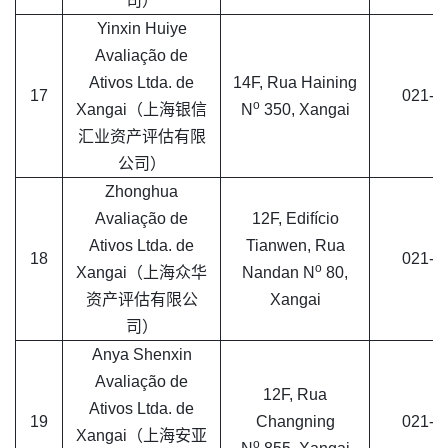
司）
Yinxin Huiye
Avaliação de
Ativos Ltda. de
14F, Rua Haining
17
021-6
o
Xangai（上海银信
N
350, Xangai
汇业资产评估有限
公司）
Zhonghua
Avaliação de
12F, Edifício
Ativos Ltda. de
Tianwen, Rua
18
021-6
o
Xangai（上海众华
Nandan N
80,
资产评估有限公
Xangai
司）
Anya Shenxin
Avaliação de
12F, Rua
Ativos Ltda. de
19
Changning
021-5
Xangai（上海安亚
o