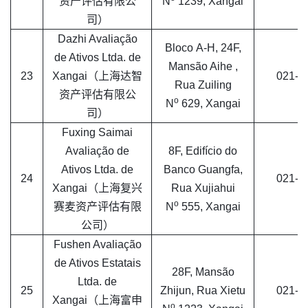
资产评估有限公
N
1239, Xangai
司）
Dazhi Avaliação
Bloco A-H, 24F,
de Ativos Ltda. de
Mansão Aihe ,
23
Xangai（上海达智
021-5
Rua Zuiling
资产评估有限公
o
N
629, Xangai
司）
Fuxing Saimai
Avaliação de
8F, Edifício do
Ativos Ltda. de
Banco Guangfa,
24
021-6
Xangai（上海复兴
Rua Xujiahui
o
赛麦资产评估有限
N
555, Xangai
公司）
Fushen Avaliação
de Ativos Estatais
28F, Mansão
Ltda. de
25
Zhijun, Rua Xietu
021-6
Xangai（上海富申
o