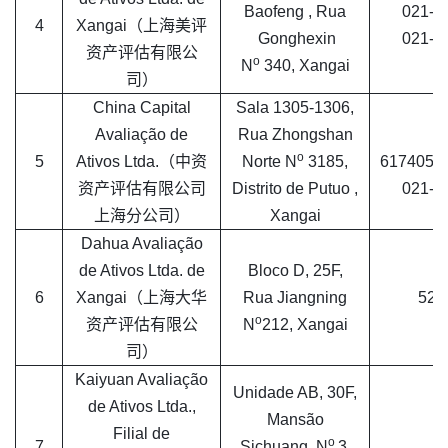
Baofeng , Rua
021-6
4
Xangai（上海美评
Gonghexin
021-6
资产评估有限公
o
N
340, Xangai
司）
China Capital
Sala 1305-1306,
Avaliação de
Rua Zhongshan
0
o
5
Ativos Ltda.（中资
Norte N
3185,
6174058
资产评估有限公司
Distrito de Putuo ,
021-6
上海分公司）
Xangai
Dahua Avaliação
de Ativos Ltda. de
Bloco D, 25F,
6
Xangai（上海大华
Rua Jiangning
528
o
资产评估有限公
N
212, Xangai
司）
Kaiyuan Avaliação
Unidade AB, 30F,
de Ativos Ltda.,
Mansão
Filial de
0
o
7
Sichuang, N
3,