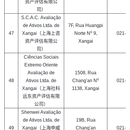
资产评估有限公
司）
S.C.A.C. Avaliação
de Ativos Ltda. de
7F, Rua Huangpi
o
47
Xangai（上海上咨
Norte N
9,
021-6
资产评估有限公
Xangai
司）
Ciências Sociais
Extremo Oriente
Avaliação de
1508, Rua
o
48
Ativos Ltda. de
Chang'an N
021-6
Xangai（上海社科
1138, Xangai
远东资产评估有限
公司）
Shenwei Avaliação
de Ativos Ltda. de
19B, Rua
49
Xangai（上海申威
Chang'an
021-5