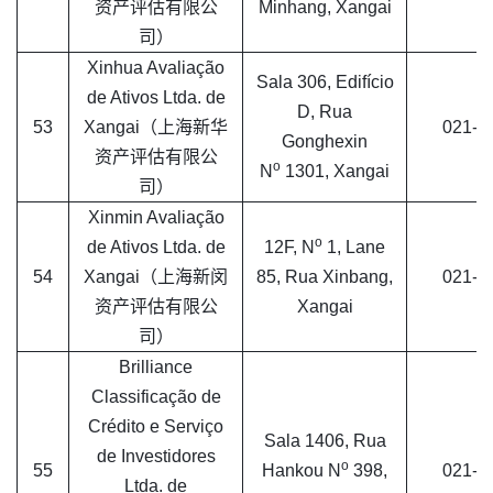
资产评估有限公
Minhang, Xangai
司）
Xinhua Avaliação
Sala 306, Edifício
de Ativos Ltda. de
D, Rua
53
Xangai（上海新华
021-6
Gonghexin
资产评估有限公
o
N
1301, Xangai
司）
Xinmin Avaliação
o
de Ativos Ltda. de
12F, N
1, Lane
54
Xangai（上海新闵
85, Rua Xinbang,
021-5
资产评估有限公
Xangai
司）
Brilliance
Classificação de
Crédito e Serviço
Sala 1406, Rua
de Investidores
o
55
Hankou N
398,
021-6
Ltda. de