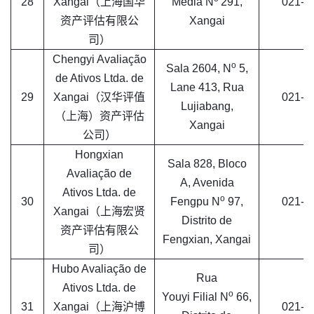
28
Xangai（上海国华
Média N
291,
021-6
资产评估有限公
Xangai
司）
Chengyi Avaliação
o
Sala 2604, N
5,
de Ativos Ltda. de
Lane 413, Rua
29
Xangai（汉华评值
021-6
Lujiabang,
（上海）资产评估
Xangai
公司）
Hongxian
Sala 828, Bloco
Avaliação de
A, Avenida
Ativos Ltda. de
o
30
Fengpu N
97,
021-5
Xangai（上海宏贤
Distrito de
资产评估有限公
Fengxian, Xangai
司）
Hubo Avaliação de
Rua
Ativos Ltda. de
o
Youyi Filial N
66,
31
Xangai（上海沪博
021-5