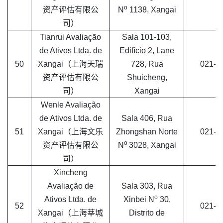
o
资产评估有限公
N
1138, Xangai
司）
Tianrui Avaliação
Sala 101-103,
de Ativos Ltda. de
Edifício 2, Lane
50
Xangai（上海天瑞
728, Rua
021-6
资产评估有限公
Shuicheng,
司）
Xangai
Wenle Avaliação
de Ativos Ltda. de
Sala 406, Rua
51
Xangai（上海文乐
Zhongshan Norte
021-6
o
资产评估有限公
N
3028, Xangai
司）
Xincheng
Avaliação de
Sala 303, Rua
o
Ativos Ltda. de
Xinbei N
30,
52
021-6
Xangai（上海莘城
Distrito de