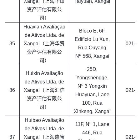
Xangai（上海华审
Taiyuan, Xangai
资产评估有限公
司）
Huaxian Avaliação
Bloco E, 6F,
de Ativos Ltda. de
Edifício Lu Xun,
35
Xangai（上海华贤
021-5
Rua Ouyang
资产评估有限公
o
N
568, Xangai
司）
25D,
Huixin Avaliação
Yongshengge,
de Ativos Ltda. de
o
N
3 Yongxin
36
Xangai（上海汇信
021-6
Huayuan, Lane
资产评估有限公
100, Rua
司）
Xinkeng, Xangai
Huibao Avaliação
o
11F, N
1, Lane
de Ativos Ltda. de
446, Rua
37
Xangai（上海惠宝
021-6