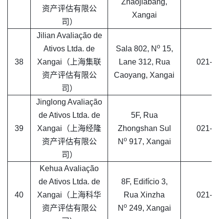
Zhaojiabang,
资产评估有限公
Xangai
司）
Jilian Avaliação de
o
Ativos Ltda. de
Sala 802, N
15,
38
Xangai（上海集联
Lane 312, Rua
021-6
资产评估有限公
Caoyang, Xangai
司）
Jinglong Avaliação
de Ativos Ltda. de
5F, Rua
39
Xangai（上海经隆
Zhongshan Sul
021-6
o
资产评估有限公
N
917, Xangai
司）
Kehua Avaliação
de Ativos Ltda. de
8F, Edifício 3,
40
Xangai（上海科华
Rua Xinzha
021-6
o
资产评估有限公
N
249, Xangai