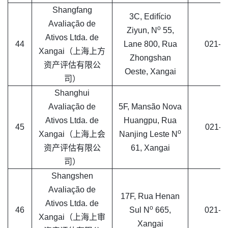
Shangfang
3C, Edifício
Avaliação de
o
Ziyun, N
55,
Ativos Ltda. de
44
Lane 800, Rua
021-6
Xangai（上海上方
Zhongshan
资产评估有限公
Oeste, Xangai
司）
Shanghui
Avaliação de
5F, Mansão Nova
Ativos Ltda. de
Huangpu, Rua
45
021-6
o
Xangai（上海上会
Nanjing Leste N
资产评估有限公
61, Xangai
司）
Shangshen
Avaliação de
17F, Rua Henan
Ativos Ltda. de
o
46
Sul N
665,
021-6
Xangai（上海上审
Xangai