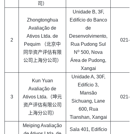
司）
Unidade B, 3F,
Zhongtonghua
Edifício do Banco
Avaliação de
de
Ativos Ltda. de
Desenvolvimento,
2
021-6
Pequim （北京中
Rua Pudong Sul
o
同华资产评估有限
N
500, Nova
公司上海分公司）
Área de Pudong,
Xangai
Unidade A, 30F,
Kun Yuan
Edifício 3,
Avaliação de
Mansão
3
Ativos Ltda.（坤元
021-6
Sichuang, Lane
资产评估有限公司
600, Rua
上海分公司）
Tianshan, Xangai
Meiping Avaliação
Sala 401, Edifício
de Ativos Ltda. de