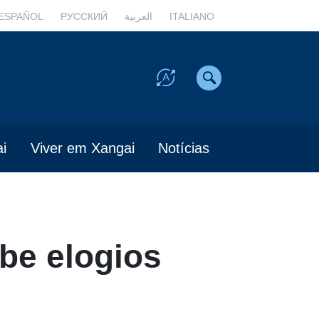
ESPAÑOL
РУССКИЙ
العربية
ITALIANO
i
Viver em Xangai
Notícias
be elogios