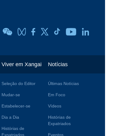
Viver em Xangai
Notícias
Seleção do Editor
Últimas Notícias
Mudar-se
Em Foco
Estabelecer-se
Vídeos
Dia a Dia
Histórias de
Expatriados
Histórias de
Expatriados
Eventos