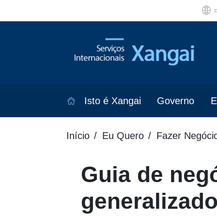
Isto é Xangai
Governo
E
Início
Eu Quero
Fazer Negóci
Guia de negó
generalizad