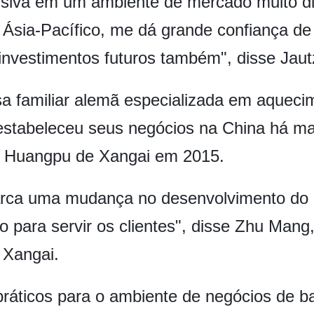
cisiva em um ambiente de mercado muito dif
a Ásia-Pacífico, me dá grande confiança de
investimentos futuros também", disse Jaut
a familiar alemã especializada em aqueci
 estabeleceu seus negócios na China há ma
de Huangpu de Xangai em 2015.
rca uma mudança no desenvolvimento do 
ão para servir os clientes", disse Zhu Mang
 Xangai.
práticos para o ambiente de negócios de ba