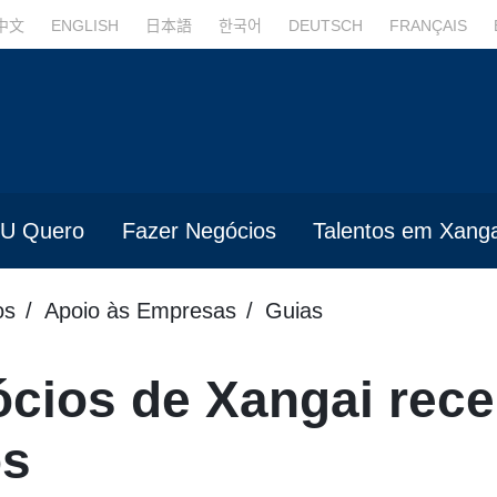
中文
ENGLISH
日本語
한국어
DEUTSCH
FRANÇAIS
U Quero
Fazer Negócios
Talentos em Xanga
os
Apoio às Empresas
Guias
cios de Xangai rece
os