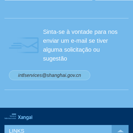
Sinta-se à vontade para nos
enviar um e-mail se tiver
alguma solicitação ou
sugestão
intlservices@shanghai.gov.cn
LINKS