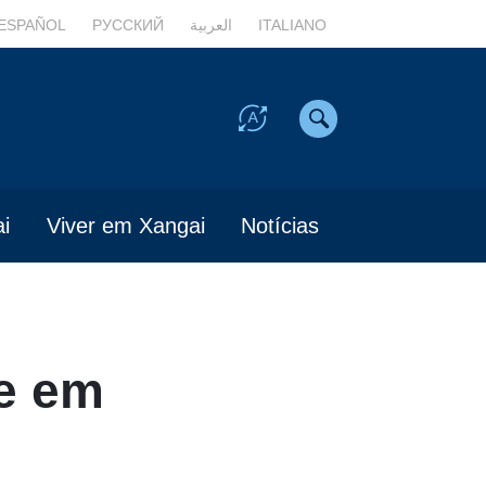
ESPAÑOL
РУССКИЙ
العربية
ITALIANO
i
Viver em Xangai
Notícias
e em