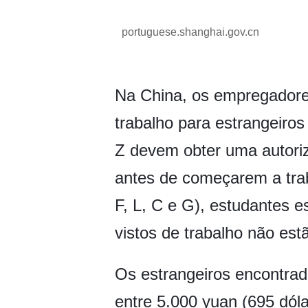
portuguese.shanghai.gov.cn
Na China, os empregadore
trabalho para estrangeiro
Z devem obter uma autoriz
antes de começarem a traba
F, L, C e G), estudantes e
vistos de trabalho não est
Os estrangeiros encontrad
entre 5.000 yuan (695 dól