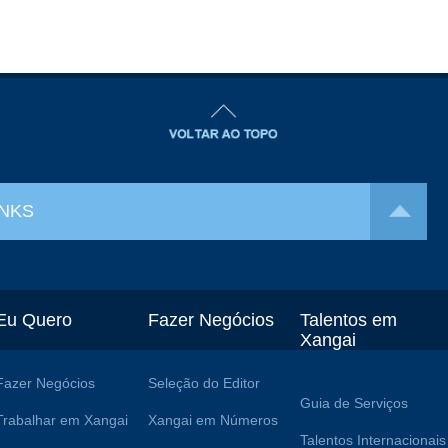
INKS
Eu Quero
Fazer Negócios
Talentos em
Xangai
Fazer Negócios
Seleção do Editor
Guia de Serviços
Trabalhar em Xangai
Xangai em Números
Talentos Internacionais