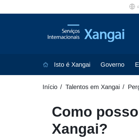
Isto é Xangai
Governo
E
Início
Talentos em Xangai
Per
Como posso 
Xangai?