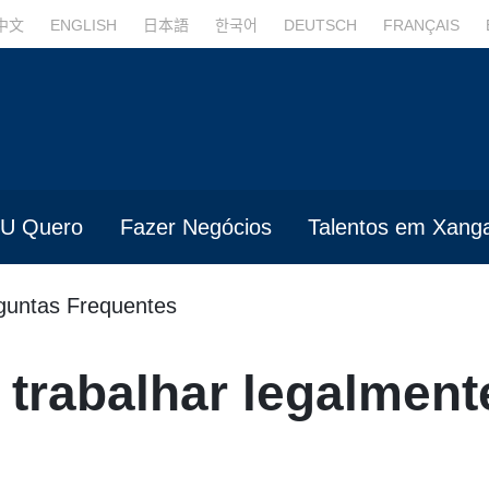
中文
ENGLISH
日本語
한국어
DEUTSCH
FRANÇAIS
U Quero
Fazer Negócios
Talentos em Xanga
guntas Frequentes
trabalhar legalment