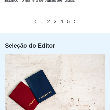
histórico no número de países atendidos.
<
1
2
3
4
5
>
Seleção do Editor