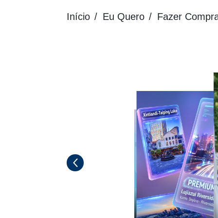
Início
Eu Quero
Fazer Compra
11
qu
Dez lugares para vivenciar Xang
"Hoje à Noite de Xang