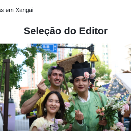
s em Xangai
Seleção do Editor
Primeira fase da seção leste de Zhangyuan é
"Hoje à Noite de Xangai" esquenta com feiras,
inaugurada
cerveja artesanal e gastronomia de rua
 eventos de Verão em Xangai que você não vai
Dez lugares para vivenciar Xangai à noite
erer perder
11 eventos de Ver
ai à noite
querer perder
Primeira fase da seção les
ai" esquenta com feiras,