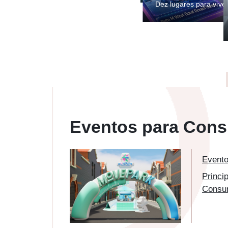
cerveja artesanal e g
Eventos para Con
Event
Princi
Consu