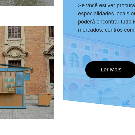
Se você estiver procur
especialidades locais o
poderá encontrar tudo
mercados, centros come
Ler Mais