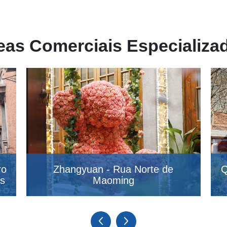
eas Comerciais Especializa
ro
Zhangyuan - Rua Norte de
Q
is
Maoming