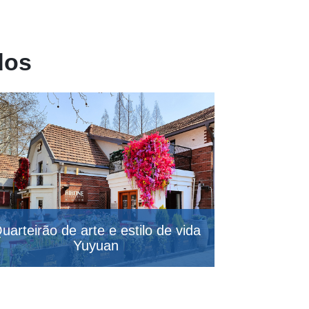
dos
uarteirão de arte e estilo de vida
Quarteirã
Yuyuan
Wuk