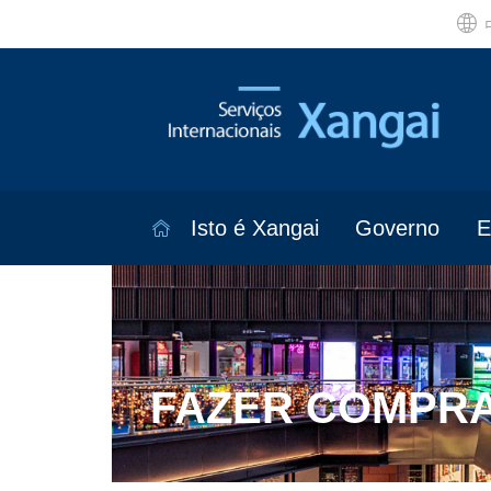
Isto é Xangai
Governo
E
FAZER COMPRA