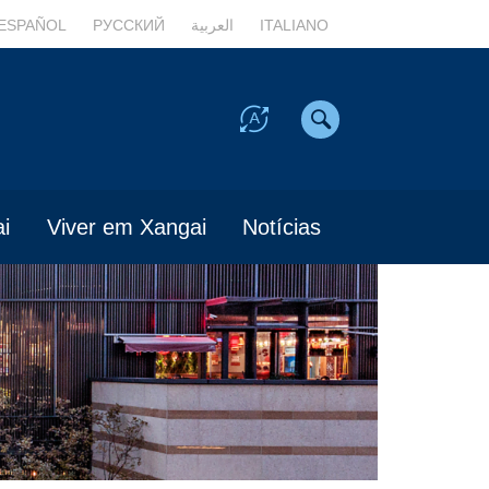
ESPAÑOL
РУССКИЙ
العربية
ITALIANO
i
Viver em Xangai
Notícias