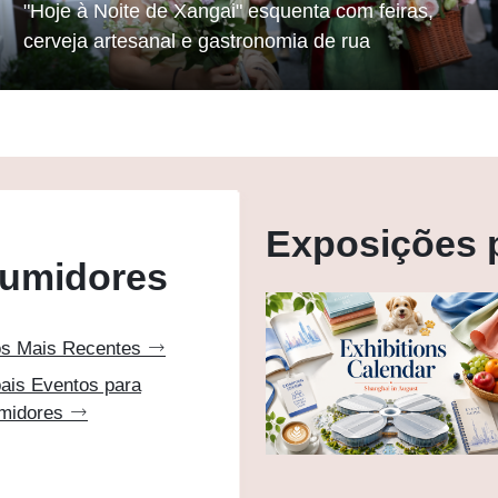
inaugurada
astronomia de rua
Principais exposições em Xangai em agosto
Exposições 
sumidores
os Mais Recentes
pais Eventos para
midores