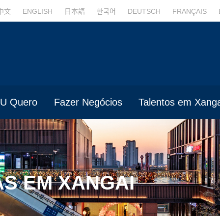
中文
ENGLISH
日本語
한국어
DEUTSCH
FRANÇAIS
U Quero
Fazer Negócios
Talentos em Xanga
S EM XANGAI