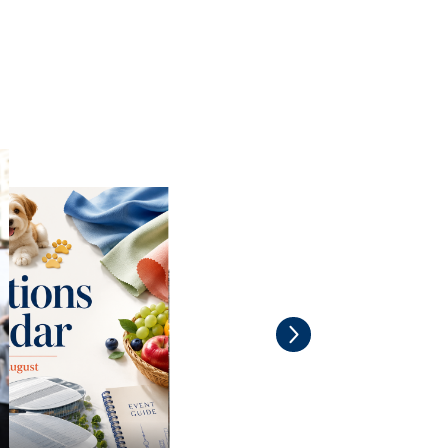
ão em Xangai que você não vai
te de Zhangyuan é