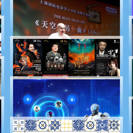
cidade
Vozes globais se reúnem em Xangai na Abertura da
Conferência de Inclusão
Mostra de Cinema China-Brasil impulsiona
intercâmbio e cooperação humanística
Eventos esportivos, exposições de arte e
apresentações em setembro