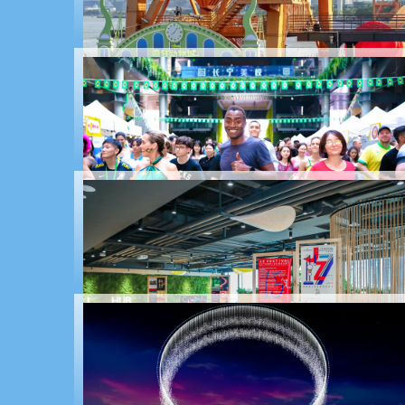
MXGP da China em Xangai termina após três dias de
competição acirrada
Pop-ups
que você não pode perder em setembro
Dia do Brasil será celebrado em Xangai em setembro
de 2025