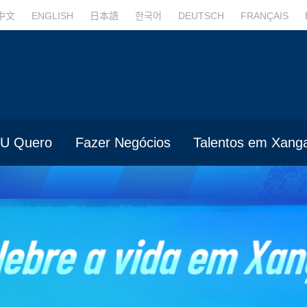
中文
ENGLISH
日本語
한국어
DEUTSCH
FRANÇAIS
U Quero
Fazer Negócios
Talentos em Xanga