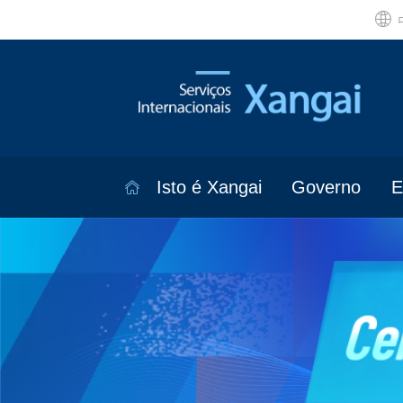
Isto é Xangai
Governo
E