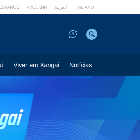
ESPAÑOL
РУССКИЙ
العربية
ITALIANO
i
Viver em Xangai
Notícias