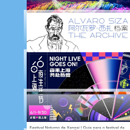
Festival de Jazz de Xangai acontecerá em outubro
Primeira Competição de Fogos de Artifício de Seis
Países no Delta do Yangtze (Qidong) está prestes a
começar
Maior exposição arquitetônica de Álvaro Siza na Ásia
está em Xangai
Festival Noturno de Xangai | Guia para o festival da