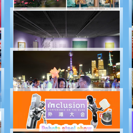
Celebrações festivas, apresentações e exposições
em março
Celebrações festivas, apresentações e exposições
em fevereiro
Unstable Landscape
: CACE inaugura exposição em
Xangai
Festival destaca vitalidade e atrações noturnas da