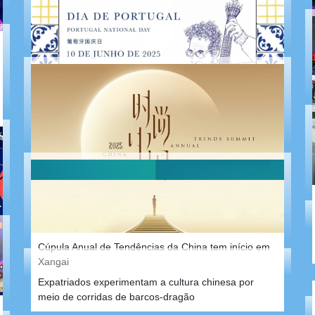
Conferência Mundial de Inteligência Artificial 2025
será inaugurada em Xangai
Xangai celebra Dia de Portugal, ressaltando
geminação de cidades
Cúpula Anual de Tendências da China tem início em
Xangai