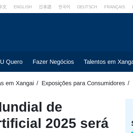
中文
ENGLISH
日本語
한국어
DEUTSCH
FRANÇAIS
U Quero
Fazer Negócios
Talentos em Xanga
s em Xangai
Exposições para Consumidores
undial de
tificial 2025 será