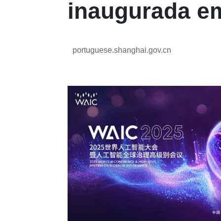
inaugurada e
portuguese.shanghai.gov.cn