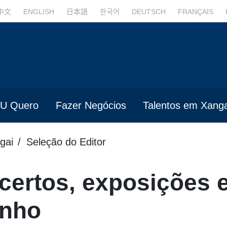
中文
ENGLISH
日本語
한국어
DEUTSCH
FRANÇAIS
U Quero
Fazer Negócios
Talentos em Xanga
gai
Seleção do Editor
certos, exposições 
nho