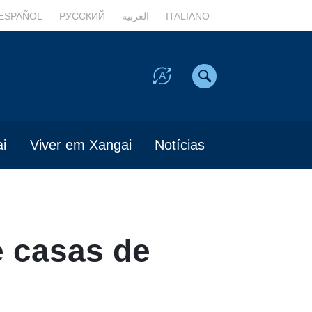
ESPAÑOL
РУССКИЙ
العربية
ITALIANO
i
Viver em Xangai
Notícias
e casas de