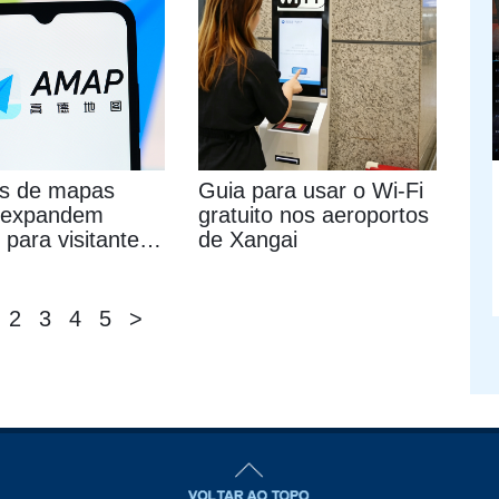
os de mapas
Guia para usar o Wi-Fi
s expandem
gratuito nos aeroportos
 para visitantes
de Xangai
cionais
2
3
4
5
>