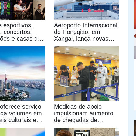
 esportivos,
Aeroporto Internacional
, concertos,
de Hongqiao, em
ções e casas de
Xangai, lança novas
em agosto
medidas para
passageiros de entrada
e em trânsito
oferece serviço
Medidas de apoio
rda-volumes em
impulsionam aumento
ais culturais e
de chegadas de
os
visitantes estrangeiros
a Xangai