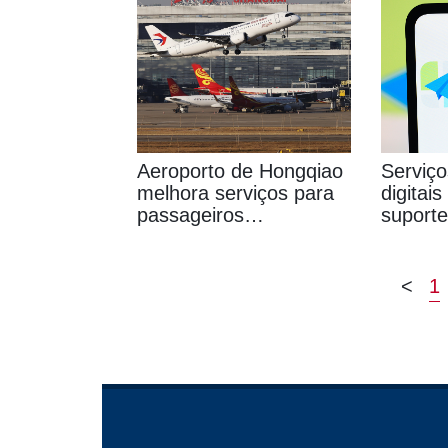
Aeroporto de Hongqiao
Serviç
melhora serviços para
digitai
passageiros
suporte
internacionais e em
interna
trânsito
<
1