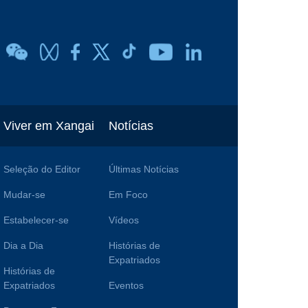
Viver em Xangai
Notícias
Seleção do Editor
Últimas Notícias
Mudar-se
Em Foco
Estabelecer-se
Vídeos
Dia a Dia
Histórias de
Expatriados
Histórias de
Expatriados
Eventos