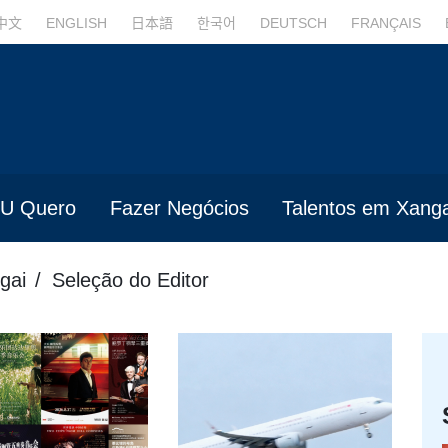
中文
ENGLISH
日本語
한국어
DEUTSCH
FRANÇAIS
U Quero
Fazer Negócios
Talentos em Xanga
gai
Seleção do Editor