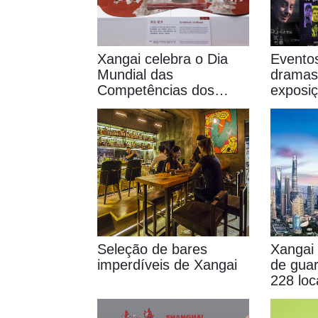
Xangai celebra o Dia
Eventos
Mundial das
dramas
Competências dos
exposi
Jovens com exposição
shows
de porcelana Dehua
Seleção de bares
Xangai 
imperdíveis de Xangai
de gua
228 loc
turístic