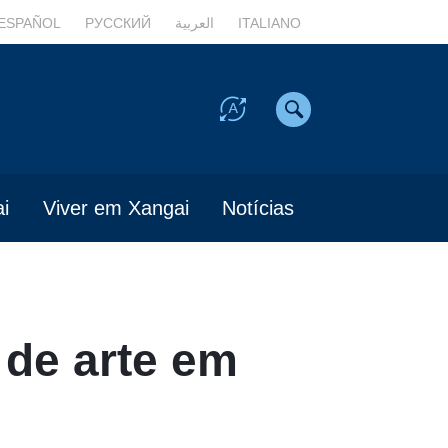
ESPAÑOL
РУССКИЙ
العربية
ITALIANO
i
Viver em Xangai
Notícias
 de arte em