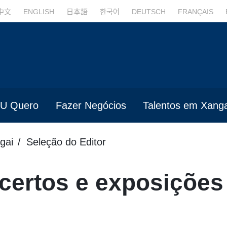
中文
ENGLISH
日本語
한국어
DEUTSCH
FRANÇAIS
U Quero
Fazer Negócios
Talentos em Xanga
gai
Seleção do Editor
certos e exposições