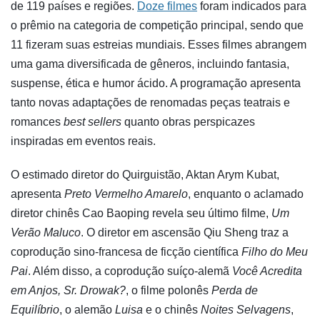
de 119 países e regiões.
Doze filmes
foram indicados para
o prêmio na categoria de competição principal, sendo que
11 fizeram suas estreias mundiais. Esses filmes abrangem
uma gama diversificada de gêneros, incluindo fantasia,
suspense, ética e humor ácido. A programação apresenta
tanto novas adaptações de renomadas peças teatrais e
romances
best sellers
quanto obras perspicazes
inspiradas em eventos reais.
O estimado diretor do Quirguistão, Aktan Arym Kubat,
apresenta
Preto Vermelho Amarelo
, enquanto o aclamado
diretor chinês Cao Baoping revela seu último filme,
Um
Verão Maluco
. O diretor em ascensão Qiu Sheng traz a
coprodução sino-francesa de ficção científica
Filho do Meu
Pai
. Além disso, a coprodução suíço-alemã
Você Acredita
em Anjos, Sr. Drowak?
, o filme polonês
Perda de
Equilíbrio
, o alemão
Luisa
e o chinês
Noites Selvagens
,