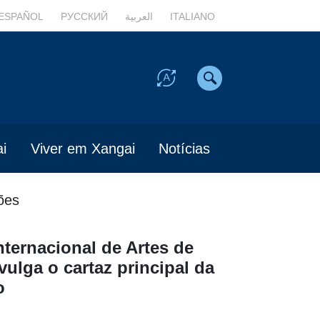
ESPAÑOL
РУССКИЙ
العربية
ITALIANO
i
Viver em Xangai
Notícias
ões
Internacional de Artes de
vulga o cartaz principal da
o