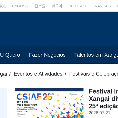
中文
ENGLISH
日本語
한국어
DEUTSCH
FRANÇAIS
U Quero
Fazer Negócios
Talentos em Xanga
gai
Eventos e Atividades
Festivais e Celebraç
Festival 
Xangai di
25ª ediçã
2026-07-21