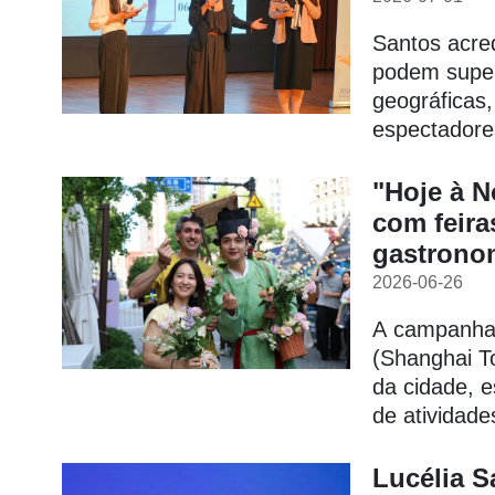
Santos acred
podem supera
geográficas,
espectadores
"Hoje à N
com feiras
gastrono
2026-06-26
A campanha 
(Shanghai To
da cidade, 
de atividade
Lucélia S