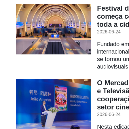
Festival 
começa co
toda a ci
2026-06-24
Fundado em 
internaciona
se tornou um
audiovisuais
O Mercad
e Televis
cooperaçã
setor cin
2026-06-24
Nesta edição