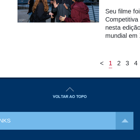
Seu filme fo
Competitiva
nesta edição
mundial em 
<
1
2
3
4
INKS