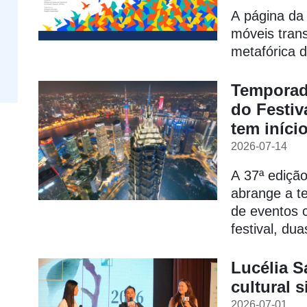
A página da 
móveis tran
metafórica d
Temporada
do Festiv
tem iníci
2026-07-14
A 37ª edição
abrange a t
de eventos 
festival, du
Lucélia S
cultural 
2026-07-01