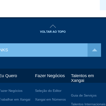
INKS
Eu Quero
Fazer Negócios
Talentos em
Xangai
Fazer Negócios
Seleção do Editor
Guia de Serviços
Trabalhar em Xangai
Xangai em Números
Talentos Internacionais