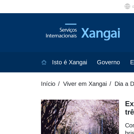
Isto é Xangai
Governo
E
Início
Viver em Xangai
Dia a D
Ex
tr
Com
bri