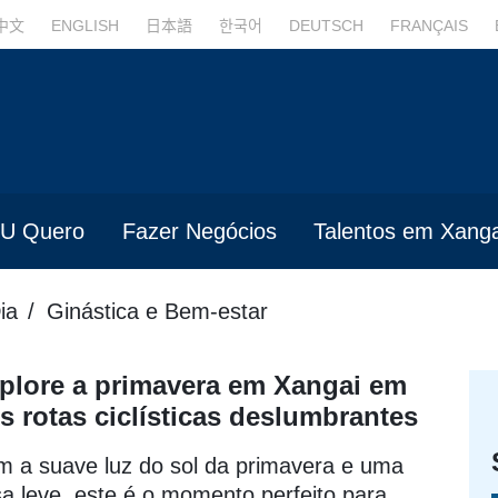
中文
ENGLISH
日本語
한국어
DEUTSCH
FRANÇAIS
U Quero
Fazer Negócios
Talentos em Xanga
ia
Ginástica e Bem-estar
plore a primavera em Xangai em
ês rotas ciclísticas deslumbrantes
 a suave luz do sol da primavera e uma
sa leve, este é o momento perfeito para