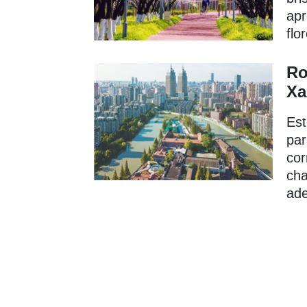
apr
flo
Ro
Xa
Est
par
cor
cha
ade