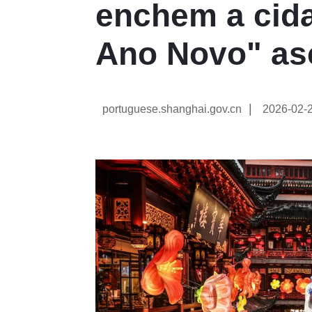
enchem a cida
Ano Novo" as
|
portuguese.shanghai.gov.cn
2026-02-