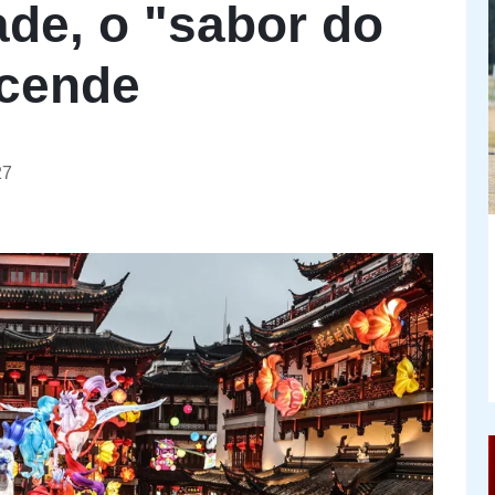
de, o "sabor do
cende
27