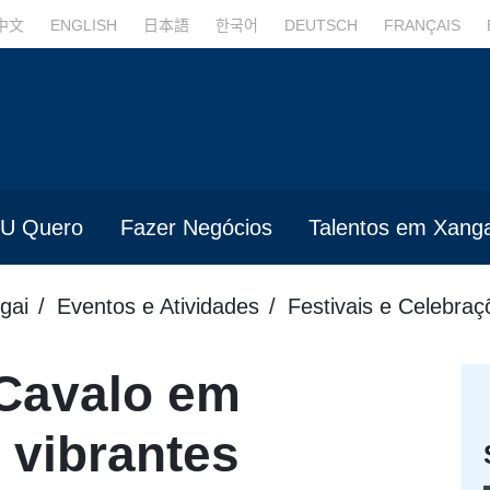
中文
ENGLISH
日本語
한국어
DEUTSCH
FRANÇAIS
U Quero
Fazer Negócios
Talentos em Xanga
gai
Eventos e Atividades
Festivais e Celebraç
Cavalo em
 vibrantes