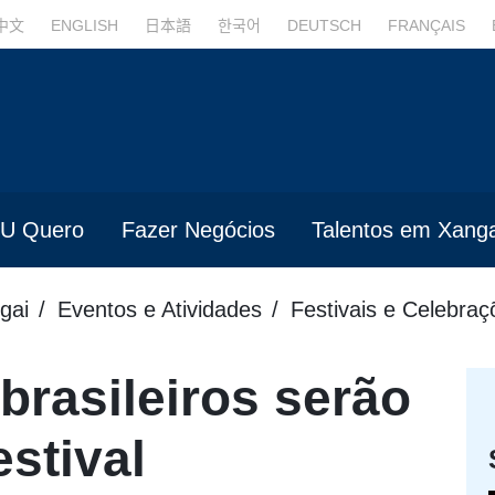
中文
ENGLISH
日本語
한국어
DEUTSCH
FRANÇAIS
U Quero
Fazer Negócios
Talentos em Xanga
gai
Eventos e Atividades
Festivais e Celebraç
brasileiros serão
stival