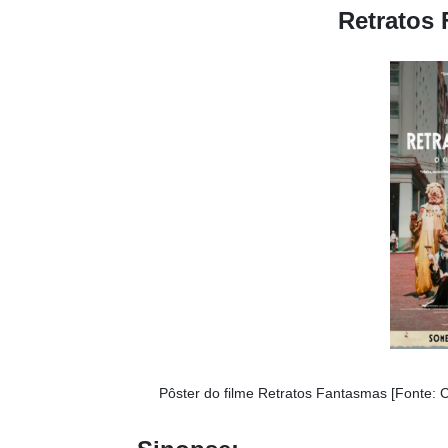
Retratos 
Pôster do filme Retratos Fantasmas [Fonte: