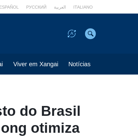
ESPAÑOL
РУССКИЙ
العربية
ITALIANO
i
Viver em Xangai
Notícias
to do Brasil
dong otimiza