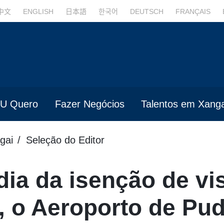
中文
ENGLISH
日本語
한국어
DEUTSCH
FRANÇAIS
U Quero
Fazer Negócios
Talentos em Xanga
gai
Seleção do Editor
dia da isenção de vis
, o Aeroporto de Pu