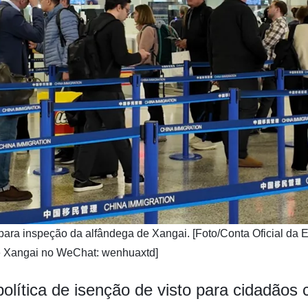
 para inspeção da alfândega de Xangai. [Foto/Conta Oficial da
de Xangai no WeChat: wenhuaxtd]
olítica de isenção de visto para cidadãos 