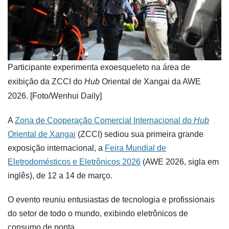
​Participante experimenta exoesqueleto na área de
exibição da ZCCI do
Hub
Oriental de Xangai da AWE
2026. [Foto/Wenhui Daily]
A
Zona de Cooperação Comercial Internacional do
Hub
Oriental de Xangai
(ZCCI) sediou sua primeira grande
exposição internacional, a
Feira Mundial de
Eletrodomésticos e Eletrônicos 2026
(AWE 2026, sigla em
inglês), de 12 a 14 de março.
O evento reuniu entusiastas de tecnologia e profissionais
do setor de todo o mundo, exibindo eletrônicos de
consumo de ponta.