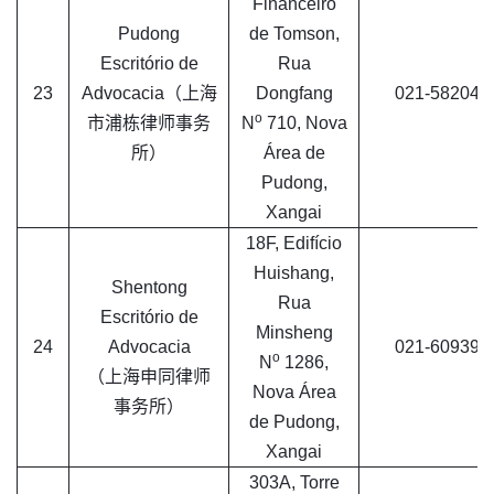
Financeiro
Pudong
de Tomson,
Escritório de
Rua
23
Advocacia（上海
Dongfang
021-582048
o
市浦栋律师事务
N
710, Nova
所）
Área de
Pudong,
Xangai
18F, Edifício
Huishang,
Shentong
Rua
Escritório de
Minsheng
24
Advocacia
021-609397
o
N
1286,
（上海申同律师
Nova Área
事务所）
de Pudong,
Xangai
303A, Torre