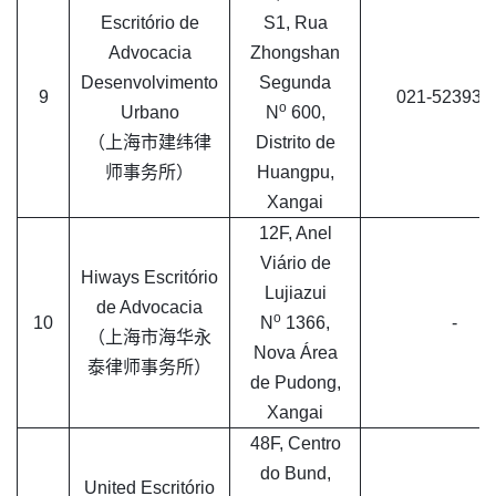
Escritório de
S1, Rua
Advocacia
Zhongshan
Desenvolvimento
Segunda
9
021-523931
o
Urbano
N
600,
（上海市建纬律
Distrito de
师事务所）
Huangpu,
Xangai
12F, Anel
Viário de
Hiways Escritório
Lujiazui
de Advocacia
o
10
N
1366,
-
（上海市海华永
Nova Área
泰律师事务所）
de Pudong,
Xangai
48F, Centro
do Bund,
United Escritório