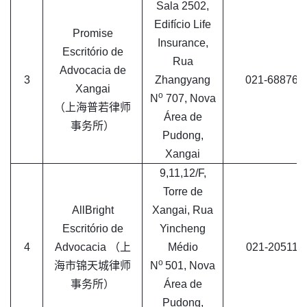
Sala 2502,
Edifício Life
Promise
Insurance,
Escritório de
Rua
Advocacia de
3
Zhangyang
021-688761
Xangai
o
N
707, Nova
（上海普若律师
Área de
事务所）
Pudong,
Xangai
9,11,12/F,
Torre de
AllBright
Xangai, Rua
Escritório de
Yincheng
4
Advocacia （上
Médio
021-205110
o
海市锦天城律师
N
501, Nova
事务所）
Área de
Pudong,