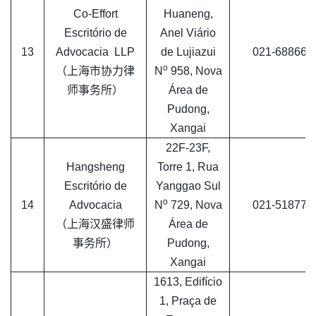
Co-Effort
Huaneng,
Escritório de
Anel Viário
13
Advocacia LLP
de Lujiazui
021-688661
o
（上海市协力律
N
958, Nova
师事务所）
Área de
Pudong,
Xangai
22F-23F,
Hangsheng
Torre 1, Rua
Escritório de
Yanggao Sul
o
14
Advocacia
N
729, Nova
021-518776
（上海汉盛律师
Área de
事务所）
Pudong,
Xangai
1613, Edifício
1, Praça de