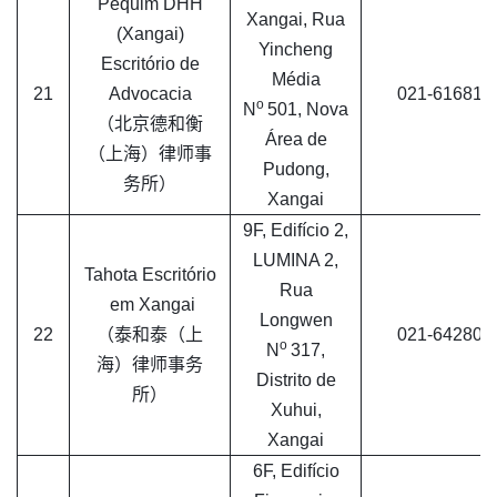
Pequim DHH
Xangai, Rua
(Xangai)
Yincheng
Escritório de
Média
21
Advocacia
021-616816
o
N
501, Nova
（北京德和衡
Área de
（上海）律师事
Pudong,
务所）
Xangai
9F, Edifício 2,
LUMINA 2,
Tahota Escritório
Rua
em Xangai
Longwen
22
（泰和泰（上
021-642806
o
N
317,
海）律师事务
Distrito de
所）
Xuhui,
Xangai
6F, Edifício