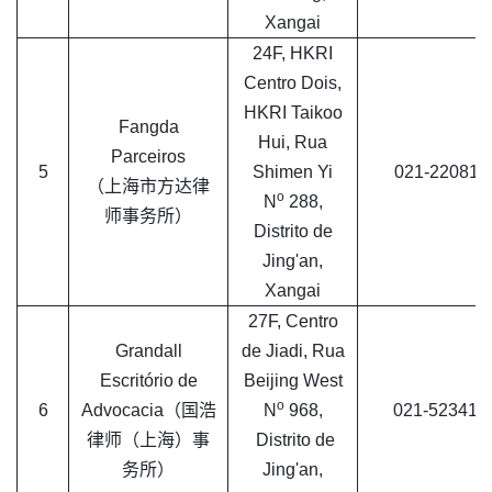
Xangai
24F, HKRI
Centro Dois,
HKRI Taikoo
Fangda
Hui, Rua
Parceiros
5
Shimen Yi
021-220811
（上海市方达律
o
N
288,
师事务所）
Distrito de
Jing'an,
Xangai
27F, Centro
Grandall
de Jiadi, Rua
Escritório de
Beijing West
o
6
Advocacia（国浩
N
968,
021-523416
律师（上海）事
Distrito de
务所）
Jing'an,