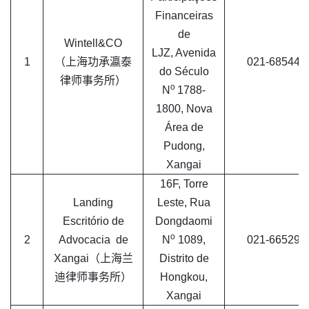
Financeiras
de
Wintell&CO
LJZ,
Avenida
1
（上海功承瀛泰
021-685445
do Século
律师事务所）
o
N
1788-
1800, Nova
Área de
Pudong,
Xangai
16F, Torre
Landing
Leste, Rua
Escritório de
Dongdaomi
o
2
Advocacia de
N
1089,
021-665299
Xangai（上海兰
Distrito de
迪律师事务所）
Hongkou,
Xangai