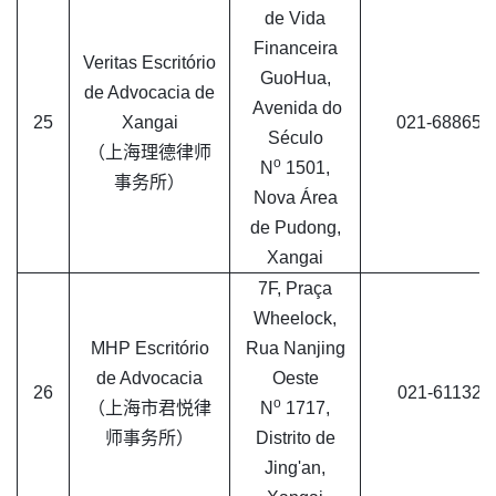
de Vida
Financeira
Veritas Escritório
GuoHua,
de Advocacia de
Avenida do
25
Xangai
021-688656
Século
（上海理德律师
o
N
1501,
事务所）
Nova Área
de Pudong,
Xangai
7F, Praça
Wheelock,
MHP Escritório
Rua Nanjing
de Advocacia
Oeste
26
021-611329
o
（上海市君悦律
N
1717,
师事务所）
Distrito de
Jing'an,