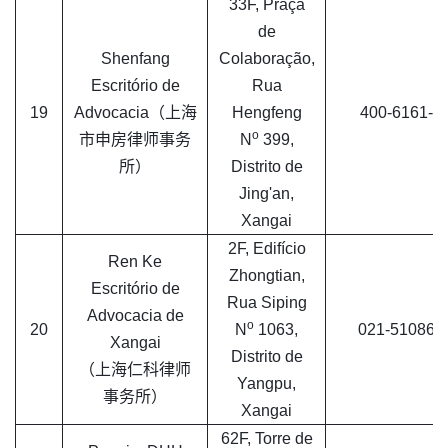
33F, Praça
de
Shenfang
Colaboração,
Escritório de
Rua
19
Advocacia（上海
Hengfeng
400-6161-0
o
市申房律师事务
N
399,
所）
Distrito de
Jing'an,
Xangai
2F, Edifício
Ren Ke
Zhongtian,
Escritório de
Rua Siping
Advocacia de
o
20
N
1063,
021-510861
Xangai
Distrito de
（上海仁科律师
Yangpu,
事务所）
Xangai
62F, Torre de