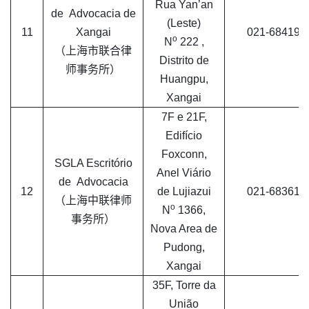
Rua Yan’an
de Advocacia de
(Leste)
11
Xangai
021-684193
o
N
222 ,
（上海市联合律
Distrito de
师事务所）
Huangpu,
Xangai
7F e 21F,
Edifício
Foxconn,
SGLA Escritório
Anel Viário
de Advocacia
12
de Lujiazui
021-683612
（上海中联律师
o
N
1366,
事务所）
Nova Area de
Pudong,
Xangai
35F, Torre da
União