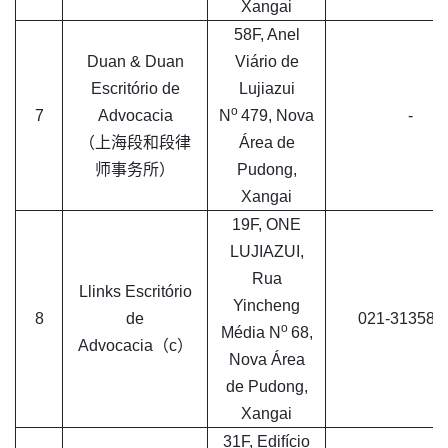
Xangai
58F, Anel
Duan & Duan
Viário de
Escritório de
Lujiazui
o
7
Advocacia
N
479, Nova
-
（上海段和段律
Área de
师事务所）
Pudong,
Xangai
19F, ONE
LUJIAZUI,
Rua
Llinks Escritório
Yincheng
8
de
021-313586
o
Média N
68,
Advocacia（c）
Nova Área
de Pudong,
Xangai
31F, Edifício