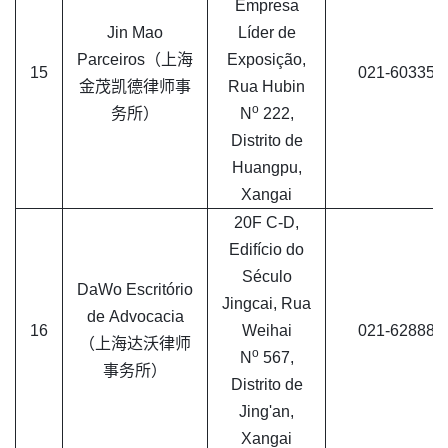
Empresa
Jin Mao
Líder de
Parceiros（上海
Exposição,
15
021-603351
金茂凯德律师事
Rua Hubin
o
务所）
N
222,
Distrito de
Huangpu,
Xangai
20F C-D,
Edifício do
Século
DaWo Escritório
Jingcai, Rua
de Advocacia
16
Weihai
021-628886
（上海达沃律师
o
N
567,
事务所）
Distrito de
Jing'an,
Xangai