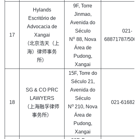
9F, Torre
Hylands
Jinmao,
Escritório de
Avenida do
Advocacia de
Século
021-
17
Xangai
o
N
88, Nova
68871787/506
（北京浩天（上
Área de
海）律师事务
Pudong,
所）
Xangai
15F, Torre do
Século 21,
SG & CO PRC
Avenida do
LAWYERS
Século
18
021-616826
o
（上海融孚律师
N
210, Nova
事务所）
Área de
Pudong,
Xangai