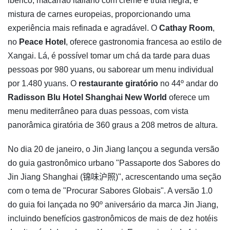
ibérico, macarrão italiano com creme e trufa negra, e
mistura de carnes europeias, proporcionando uma
experiência mais refinada e agradável. O
Cathay Room
,
no
Peace Hotel
, oferece gastronomia francesa ao estilo de
Xangai. Lá, é possível tomar um chá da tarde para duas
pessoas por 980 yuans, ou saborear um menu individual
por 1.480 yuans. O
restaurante giratório
no 44º andar do
Radisson Blu Hotel Shanghai New World
oferece um
menu mediterrâneo para duas pessoas, com vista
panorâmica giratória de 360 graus a 208 metros de altura.
No dia 20 de janeiro, o Jin Jiang lançou a segunda versão
do guia gastronômico urbano "Passaporte dos Sabores do
Jin Jiang Shanghai (锦味沪照)", acrescentando uma seção
com o tema de "Procurar Sabores Globais". A versão 1.0
do guia foi lançada no 90º aniversário da marca Jin Jiang,
incluindo benefícios gastronômicos de mais de dez hotéis