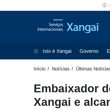
Isto é Xangai
Governo
E
Início
Notícias
Últimas Notícia
Embaixador de
Xangai e alca