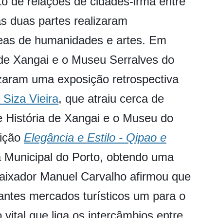
to de relações de cidades-irmã entre
as duas partes realizaram
reas de humanidades e artes. Em
 de Xangai e o Museu Serralves do
izaram uma exposição retrospectiva
 Siza Vieira
, que atraiu cerca de
e História de Xangai e o Museu do
sição
Elegância e Estilo - Qipao e
Municipal do Porto, obtendo uma
baixador Manuel Carvalho afirmou que
antes mercados turísticos um para o
 vital que liga os intercâmbios entre