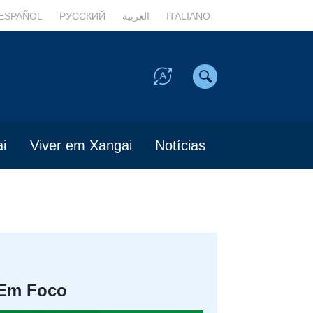
ESPAÑOL
РУССКИЙ
العربية
ITALIANO
i
Viver em Xangai
Notícias
Em Foco