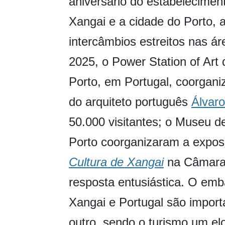
aniversário do estabelecimen
Xangai e a cidade do Porto, 
intercâmbios estreitos nas á
2025, o Power Station of Art
Porto, em Portugal, coorgan
do arquiteto português
Álvaro
50.000 visitantes; o Museu d
Porto coorganizaram a expo
Cultura de Xangai
na Câmara 
resposta entusiástica. O em
Xangai e Portugal são import
outro, sendo o turismo um elo