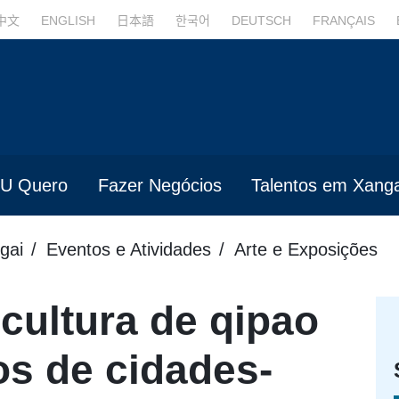
中文
ENGLISH
日本語
한국어
DEUTSCH
FRANÇAIS
U Quero
Fazer Negócios
Talentos em Xanga
gai
Eventos e Atividades
Arte e Exposições
cultura de qipao
os de cidades-