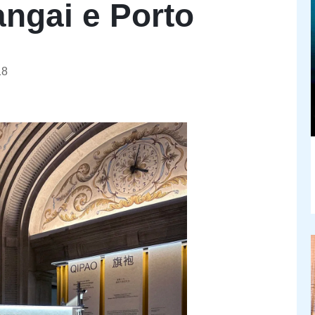
angai e Porto
18