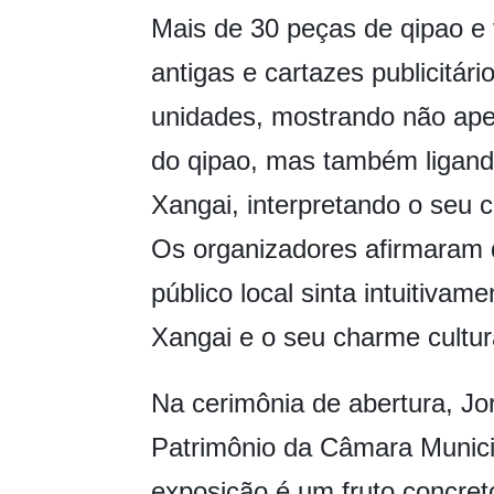
Mais de 30 peças de qipao e v
antigas e cartazes publicitári
unidades, mostrando não apen
do qipao, mas também ligand
Xangai, interpretando o seu c
Os organizadores afirmaram q
público local sinta intuitivame
Xangai e o seu charme cultur
Na cerimônia de abertura, Jo
Patrimônio da Câmara Munici
exposição é um fruto concret