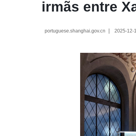
irmãs entre X
|
portuguese.shanghai.gov.cn
2025-12-