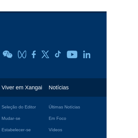
Viver em Xangai
Notícias
Seleção do Editor
Últimas Notícias
Mudar-se
Em Foco
Estabelecer-se
Vídeos