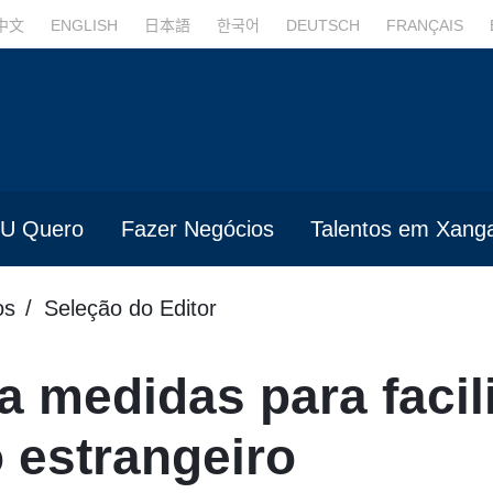
中文
ENGLISH
日本語
한국어
DEUTSCH
FRANÇAIS
U Quero
Fazer Negócios
Talentos em Xanga
os
Seleção do Editor
a medidas para facili
 estrangeiro