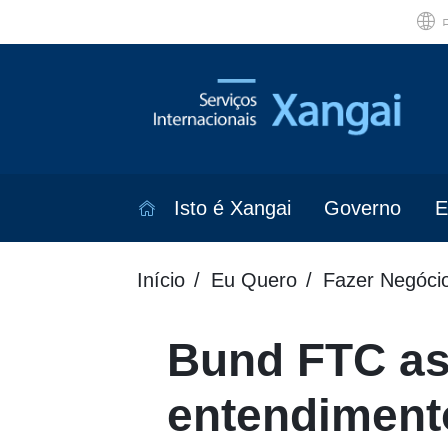
Isto é Xangai
Governo
E
Início
Eu Quero
Fazer Negóci
Bund FTC a
entendiment