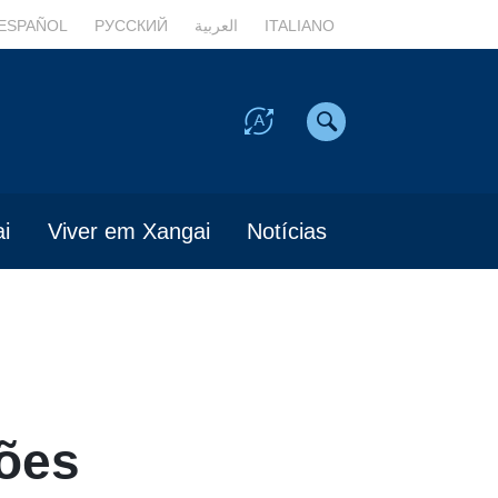
ESPAÑOL
РУССКИЙ
العربية
ITALIANO
i
Viver em Xangai
Notícias
ções