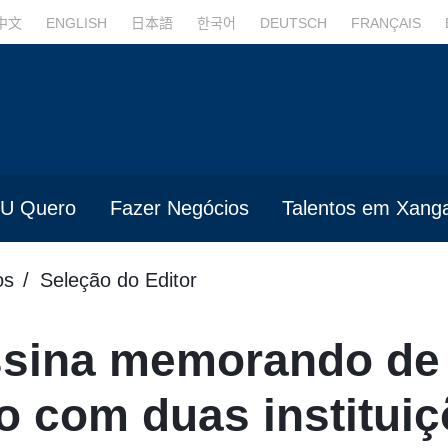
中文
ENGLISH
日本語
한국어
DEUTSCH
FRANÇAIS
U Quero
Fazer Negócios
Talentos em Xanga
os
Seleção do Editor
ssina memorando de
o com duas institui