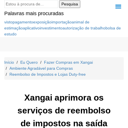
Pesquisa
Palavras mais procuradas
visto
pagamento
exposição
importação
animal de
estimação
aplicativo
investimento
autorização de trabalho
bolsa de
estudo
Início
Eu Quero
Fazer Compras em Xangai
Ambiente Agradável para Compras
Reembolso de Impostos e Lojas Duty-free
Xangai aprimora os
serviços de reembolso
de impostos na saída