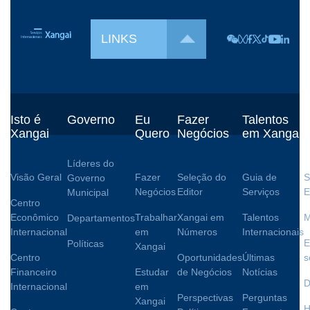
LINKS
Isto é
Governo
Eu
Fazer
Talentos
V
Xangai
Quero
Negócios
em Xangai
Líderes do
Visão Geral
Fazer
Seleção do
Guia de
S
Governo
Negócios
Editor
Serviços
E
Municipal
Centro
Econômico
Trabalhar
Xangai em
Talentos
M
Departamentos
Internacional
em
Números
Internacionais
E
Políticas
Xangai
Centro
Oportunidades
Últimas
s
Financeiro
Estudar
de Negócios
Notícias
D
Internacional
em
Perspectivas
Perguntas
Xangai
H