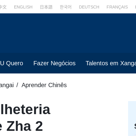
中文
ENGLISH
日本語
한국어
DEUTSCH
FRANÇAIS
U Quero
Fazer Negócios
Talentos em Xanga
angai
Aprender Chinês
lheteria
e Zha 2