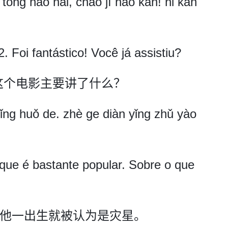
tóng nào hǎi, chāo jí hǎo kàn! nǐ kàn
. Foi fantástico! Você já assistiu?
。这个电影主要讲了什么？
tǐng huǒ de. zhè ge diàn yǐng zhǔ yào
 que é bastante popular. Sobre o que
事，他一出生就被认为是灾星。