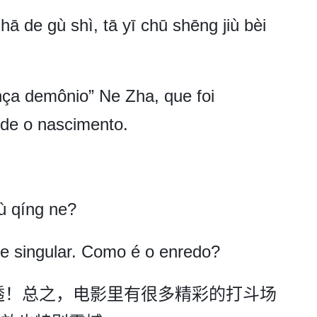
hā de gù shì, tā yī chū shēng jiù bèi
ança demônio” Ne Zha, que foi
de o nascimento.
jù qíng ne?
e singular. Como é o enredo?
剧透！总之，电影里有很多精彩的打斗场