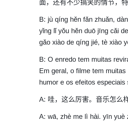
面，还有不少搞笑的情节，
B: jù qíng hěn fǎn zhuǎn, dàn
yǐng lǐ yǒu hěn duō jīng cǎi 
gǎo xiào de qíng jié, tè xiào 
B: O enredo tem muitas revir
Em geral, o filme tem muitas
humor e os efeitos especiais
A: 哇，这么厉害。音乐怎么
A: wā, zhè me lì hài. yīn yu