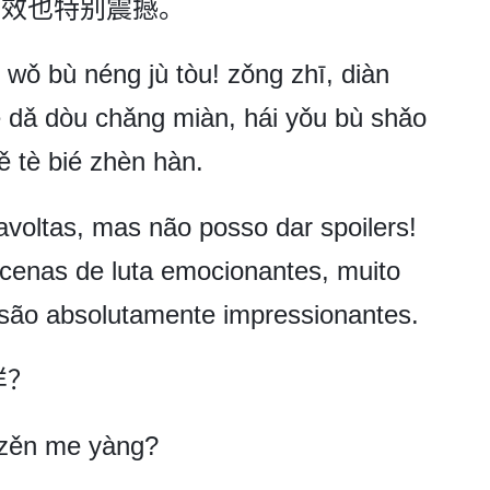
特效也特别震撼。
 wǒ bù néng jù tòu! zǒng zhī, diàn
de dǎ dòu chǎng miàn, hái yǒu bù shǎo
yě tè bié zhèn hàn.
avoltas, mas não posso dar spoilers!
 cenas de luta emocionantes, muito
 são absolutamente impressionantes.
样？
è zěn me yàng?