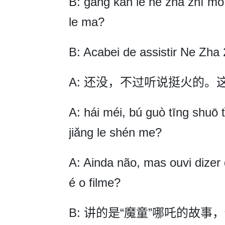
B: gāng kàn le né zhā zhī mó 
le ma?
B: Acabei de assistir Ne Zha 2
A: 还没，不过听说挺火的
A: hái méi, bú guò tīng shuō 
jiǎng le shén me?
A: Ainda não, mas ouvi dizer
é o filme?
B: 讲的是“魔童”哪吒的故