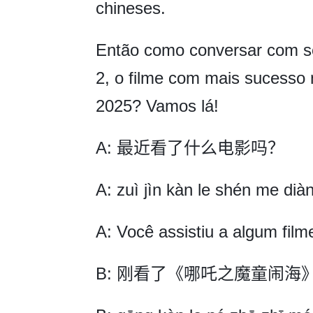
chineses.
Então como conversar com s
2, o filme com mais sucesso
2025? Vamos lá!
A: 最近看了什么电影吗？
A: zuì jìn kàn le shén me dià
A: Você assistiu a algum fil
B: 刚看了《哪吒之魔童闹