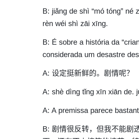
B: jiǎng de shì “mó tóng” né z
rèn wéi shì zāi xīng.
B: É sobre a história da “cri
considerada um desastre des
A: 设定挺新鲜的。剧情呢？
A: shè dìng tǐng xīn xiān de. 
A: A premissa parece bastant
B: 剧情很反转，但我不能