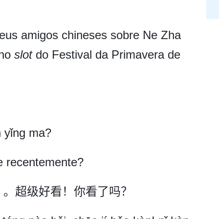
eus amigos chineses sobre Ne Zha
 no
slot
do Festival da Primavera de
n yǐng ma?
me recentemente?
海》。超级好看！你看了吗？