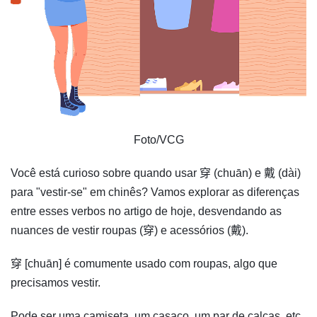
Foto/VCG
Você está curioso sobre quando usar 穿 (chuān) e 戴 (dài)
para "vestir-se" em chinês? Vamos explorar as diferenças
entre esses verbos no artigo de hoje, desvendando as
nuances de vestir roupas (穿) e acessórios (戴).
穿 [chuān] é comumente usado com roupas, algo que
precisamos vestir.
Pode ser uma camiseta, um casaco, um par de calças, etc.