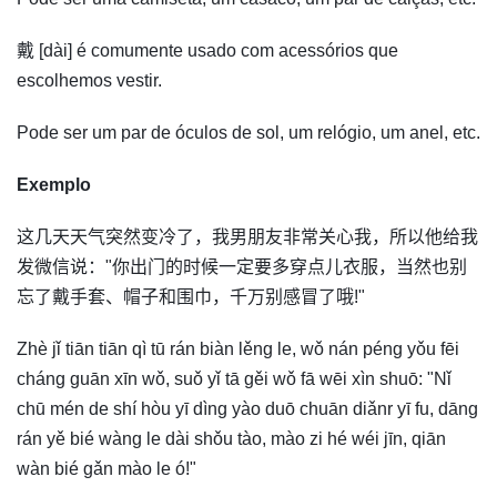
戴 [dài] é comumente usado com acessórios que
escolhemos vestir.
Pode ser um par de óculos de sol, um relógio, um anel, etc.
Exemplo
这几天天气突然变冷了，我男朋友非常关心我，所以他给我
发微信说："你出门的时候一定要多穿点儿衣服，当然也别
忘了戴手套、帽子和围巾，千万别感冒了哦!"
Zhè jǐ tiān tiān qì tū rán biàn lěng le, wǒ nán péng yǒu fēi
cháng guān xīn wǒ, suǒ yǐ tā gěi wǒ fā wēi xìn shuō: "Nǐ
chū mén de shí hòu yī dìng yào duō chuān diǎnr yī fu, dāng
rán yě bié wàng le dài shǒu tào, mào zi hé wéi jīn, qiān
wàn bié gǎn mào le ó!"