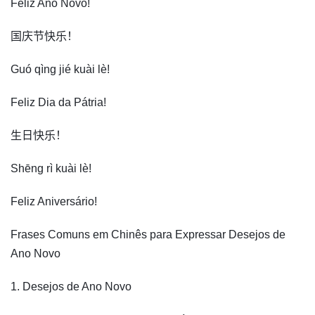
Feliz Ano Novo!
国庆节快乐！
Guó qìng jié kuài lè!
Feliz Dia da Pátria!
生日快乐！
Shēng rì kuài lè!
Feliz Aniversário!
Frases Comuns em Chinês para Expressar Desejos de
Ano Novo
1. Desejos de Ano Novo