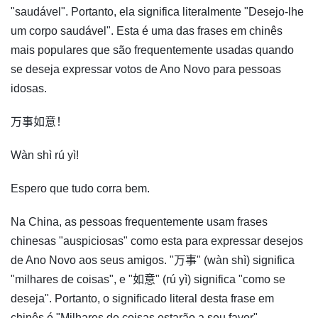
"saudável". Portanto, ela significa literalmente "Desejo-lhe
um corpo saudável". Esta é uma das frases em chinês
mais populares que são frequentemente usadas quando
se deseja expressar votos de Ano Novo para pessoas
idosas.
万事如意！
Wàn shì rú yì!
Espero que tudo corra bem.
Na China, as pessoas frequentemente usam frases
chinesas "auspiciosas" como esta para expressar desejos
de Ano Novo aos seus amigos. "万事" (wàn shì) significa
"milhares de coisas", e "如意" (rú yì) significa "como se
deseja". Portanto, o significado literal desta frase em
chinês é "Milhares de coisas estarão a seu favor".