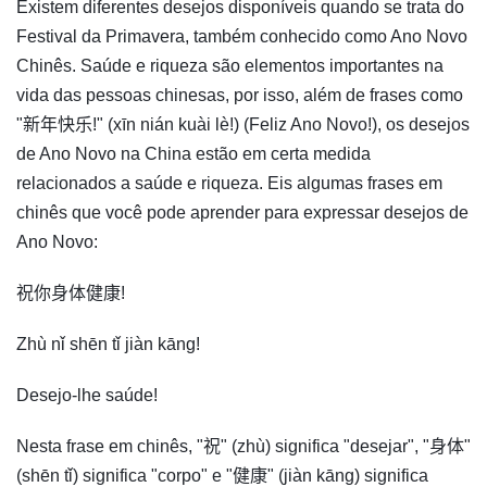
Existem diferentes desejos disponíveis quando se trata do
Festival da Primavera, também conhecido como Ano Novo
Chinês. Saúde e riqueza são elementos importantes na
vida das pessoas chinesas, por isso, além de frases como
"新年快乐!" (xīn nián kuài lè!) (Feliz Ano Novo!), os desejos
de Ano Novo na China estão em certa medida
relacionados a saúde e riqueza. Eis algumas frases em
chinês que você pode aprender para expressar desejos de
Ano Novo:
祝你身体健康!
Zhù nǐ shēn tǐ jiàn kāng!
Desejo-lhe saúde!
Nesta frase em chinês, "祝" (zhù) significa "desejar", "身体"
(shēn tǐ) significa "corpo" e "健康" (jiàn kāng) significa