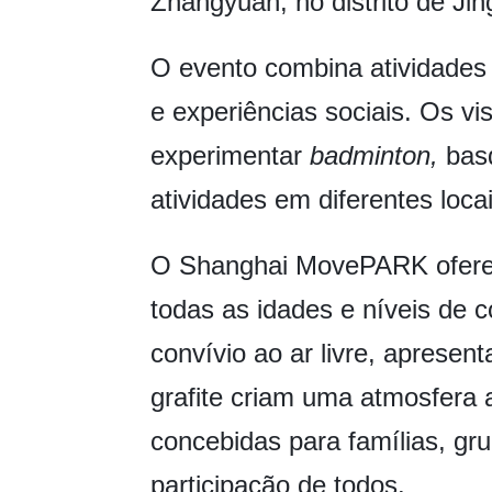
Zhangyuan, no distrito de Jing
O evento combina atividades
e experiências sociais. Os vi
experimentar
badminton,
basq
atividades em diferentes loca
O Shanghai MovePARK oferece
todas as idades e níveis de
c
convívio ao ar livre,
apresent
grafite
criam uma atmosfera 
concebidas para famílias, g
participação
de todos.