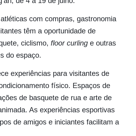
'an, de 4 a 19 de julho.
 atléticas com compras, gastronomia
sitantes têm a oportunidade de
uete, ciclismo,
floor curling
e outras
is do espaço.
 experiências para visitantes de
ondicionamento físico
. Espaços de
ações de basquete
de rua e arte de
animada. As experiências
esportivas
rupos de amigos e
iniciantes
facilitam a