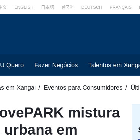
中文
ENGLISH
日本語
한국어
DEUTSCH
FRANÇAIS
U Quero
Fazer Negócios
Talentos em Xanga
s em Xangai
Eventos para Consumidores
Últ
ovePARK mistura
a urbana em