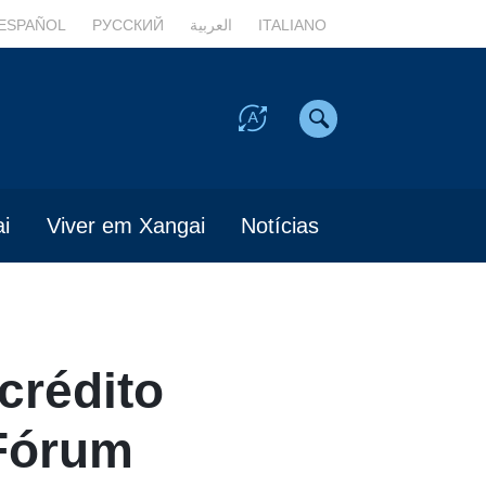
ESPAÑOL
РУССКИЙ
العربية
ITALIANO
i
Viver em Xangai
Notícias
crédito
Fórum