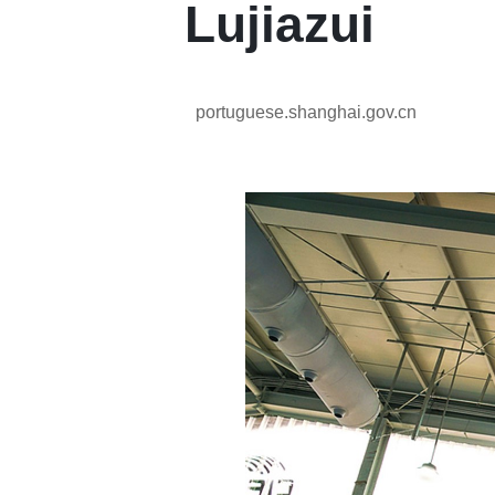
Lujiazui
portuguese.shanghai.gov.cn