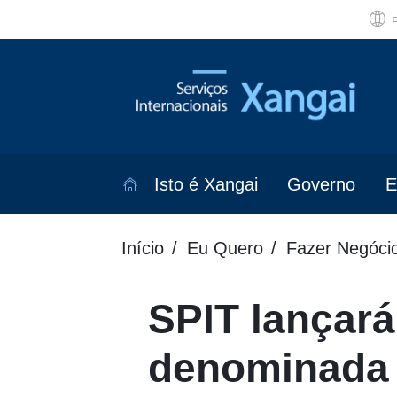
Isto é Xangai
Governo
E
Início
Eu Quero
Fazer Negóci
SPIT lançará
denominada 