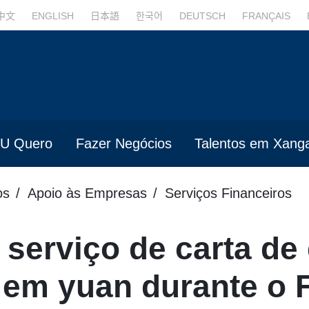
中文
ENGLISH
日本語
한국어
DEUTSCH
FRANÇAIS
U Quero
Fazer Negócios
Talentos em Xanga
os
Apoio às Empresas
Serviços Financeiros
 serviço de carta de 
em yuan durante o 