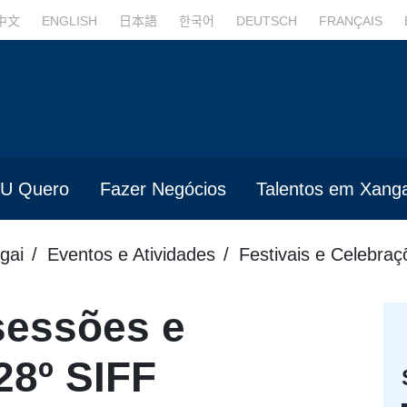
中文
ENGLISH
日本語
한국어
DEUTSCH
FRANÇAIS
U Quero
Fazer Negócios
Talentos em Xanga
gai
Eventos e Atividades
Festivais e Celebraç
sessões e
28º SIFF