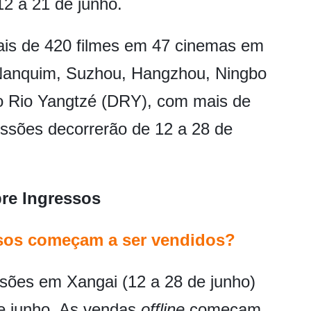
12 a 21 de junho.
mais de 420 filmes em 47 cinemas em
(Nanquim, Suzhou, Hangzhou, Ningbo
do Rio Yangtzé (DRY), com mais de
essões decorrerão de 12 a 28 de
re Ingressos
ssos começam a ser vendidos?
sões em Xangai (12 a 28 de junho)
e junho. As vendas
offline
começam