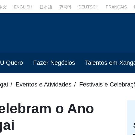
中文
ENGLISH
日本語
한국어
DEUTSCH
FRANÇAIS
U Quero
Fazer Negócios
Talentos em Xanga
gai
Eventos e Atividades
Festivais e Celebraç
celebram o Ano
ai