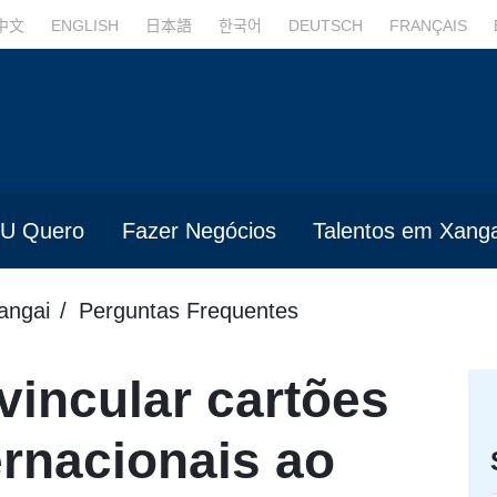
中文
ENGLISH
日本語
한국어
DEUTSCH
FRANÇAIS
U Quero
Fazer Negócios
Talentos em Xanga
angai
Perguntas Frequentes
vincular cartões
ernacionais ao