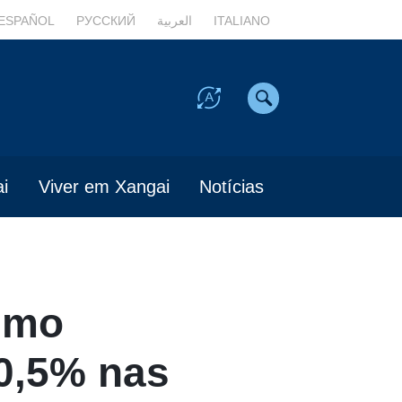
ESPAÑOL
РУССКИЙ
العربية
ITALIANO
i
Viver em Xangai
Notícias
ismo
50,5% nas