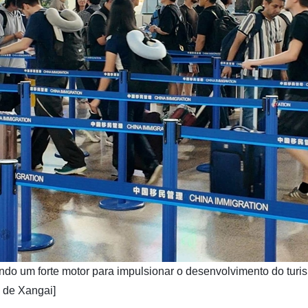
nando um forte motor para impulsionar o desenvolvimento do turi
 de Xangai]