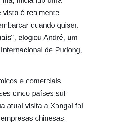
hina, iniciando uma
e visto é realmente
embarcar quando quiser.
país", elogiou André, um
 Internacional de Pudong,
micos e comerciais
es cinco países sul-
 atual visita a Xangai foi
 empresas chinesas,