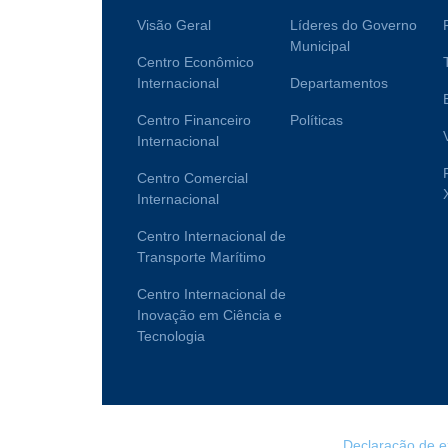
Visão Geral
Líderes do Governo
Municipal
Centro Econômico
Internacional
Departamentos
Centro Financeiro
Políticas
Internacional
Centro Comercial
Internacional
Centro Internacional de
Transporte Marítimo
Centro Internacional de
Inovação em Ciência e
Tecnologia
Declaração de e