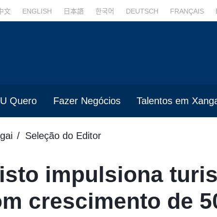
中文
ENGLISH
日本語
한국어
DEUTSCH
FRANÇAIS
U Quero
Fazer Negócios
Talentos em Xanga
gai
Seleção do Editor
isto impulsiona tur
com crescimento de 