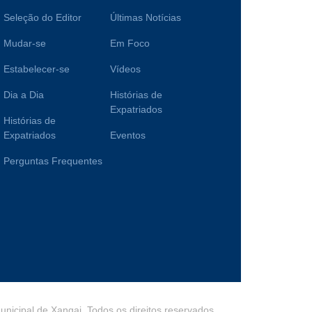
Seleção do Editor
Últimas Notícias
Mudar-se
Em Foco
Estabelecer-se
Vídeos
Dia a Dia
Histórias de
Expatriados
Histórias de
Expatriados
Eventos
Perguntas Frequentes
nicipal de Xangai. Todos os direitos reservados.