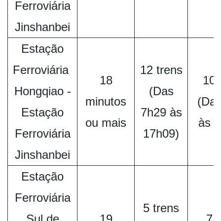
Ferroviária
Jinshanbei
Estação
Ferroviária
12 trens
18
10 
Hongqiao -
(Das
minutos
(Das
Estação
7h29 às
ou mais
às 
Ferroviária
17h09)
Jinshanbei
Estação
Ferroviária
5 trens
Sul de
19
7 