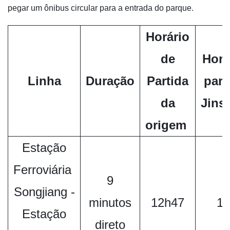
pegar um ônibus circular para a entrada do parque.
Horário
de
Horá
Linha
Duração
Partida
part
da
Jins
origem
Estação
Ferroviária
9
Songjiang -
minutos
12h47
18
Estação
direto