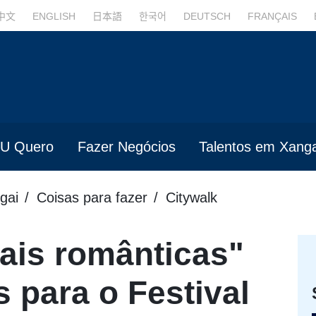
中文
ENGLISH
日本語
한국어
DEUTSCH
FRANÇAIS
U Quero
Fazer Negócios
Talentos em Xanga
gai
Coisas para fazer
Citywalk
ais românticas"
para o Festival