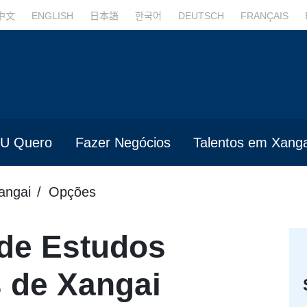
中文
ENGLISH
日本語
한국어
DEUTSCH
FRANÇAIS
U Quero
Fazer Negócios
Talentos em Xanga
angai
Opções
 de Estudos
s de Xangai