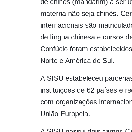
de chinês (mandarim) a ser ut
materna não seja chinês. Ce
internacionais são matricul
de língua chinesa e cursos de
Confúcio foram estabelecidos
Norte e América do Sul.
A SISU estabeleceu parceria
instituições de 62 países e 
com organizações internacion
União Europeia.
A SISU possui dois campi: