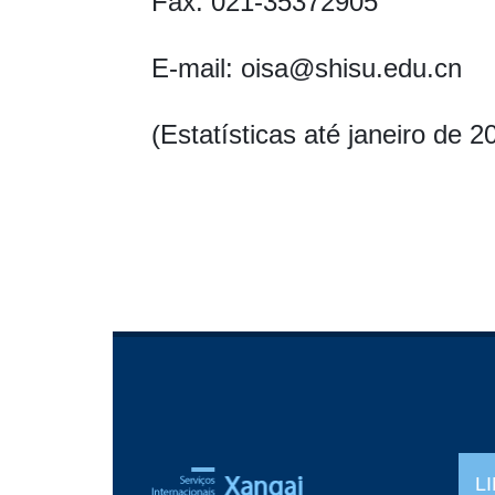
Fax: 021-35372905
E-mail: oisa@shisu.edu.cn
(Estatísticas até janeiro de 2
L