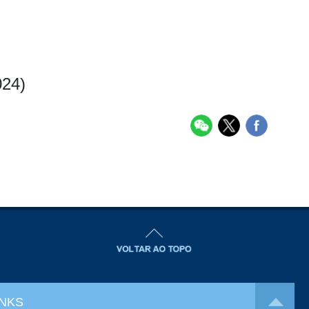
024)
INKS