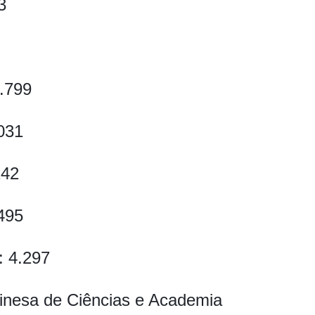
3
.799
031
242
.495
: 4.297
nesa de Ciências e Academia