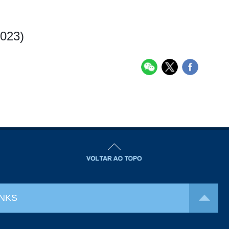
2023)
INKS