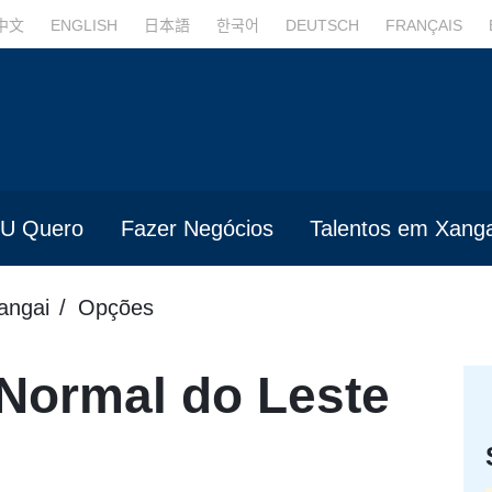
中文
ENGLISH
日本語
한국어
DEUTSCH
FRANÇAIS
U Quero
Fazer Negócios
Talentos em Xanga
angai
Opções
Normal do Leste