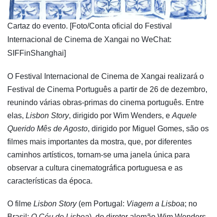
​Cartaz do evento. [Foto/Conta oficial do Festival
Internacional de Cinema de Xangai no WeChat:
SIFFinShanghai]
O Festival Internacional de Cinema de Xangai realizará o
Festival de Cinema Português a partir de 26 de dezembro,
reunindo várias obras-primas do cinema português. Entre
elas,
Lisbon Story
, dirigido por Wim Wenders, e
Aquele
Querido Mês de Agosto
, dirigido por Miguel Gomes, são os
filmes mais importantes da mostra, que, por diferentes
caminhos artísticos, tornam-se uma janela única para
observar a cultura cinematográfica portuguesa e as
características da época.
O filme
Lisbon Story
(em Portugal:
Viagem a Lisboa
; no
Brasil:
O Céu de Lisboa
), do diretor alemão Wim Wenders,