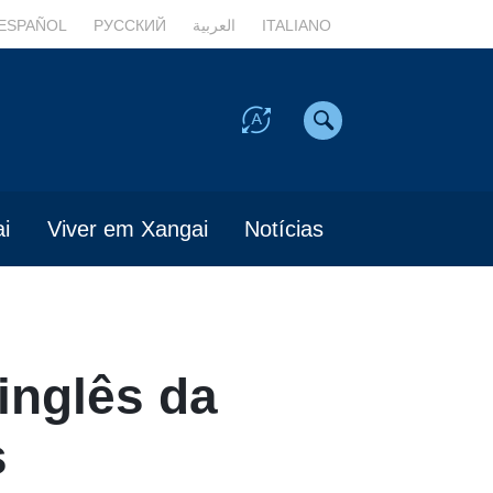
ESPAÑOL
РУССКИЙ
العربية
ITALIANO
i
Viver em Xangai
Notícias
inglês da
s