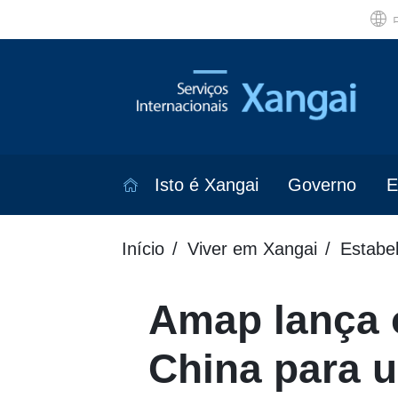
Isto é Xangai
Governo
E
Início
Viver em Xangai
Estabe
Amap lança 
China para u