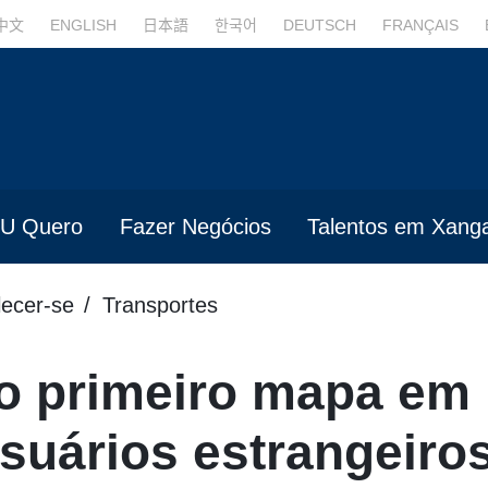
中文
ENGLISH
日本語
한국어
DEUTSCH
FRANÇAIS
U Quero
Fazer Negócios
Talentos em Xanga
lecer-se
Transportes
o primeiro mapa em 
suários estrangeiro