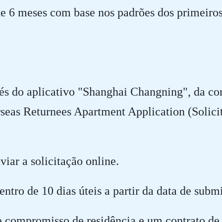
de 6 meses com base nos padrões dos primeiros
vés do aplicativo "Shanghai Changning", da 
seas Returnees Apartment Application (Solici
iar a solicitação online.
entro de 10 dias úteis a partir da data de subm
de compromisso de residência e um contrato d