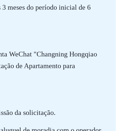
 3 meses do período inicial de 6
conta WeChat "Changning Hongqiao
tação de Apartamento para
issão da solicitação.
e aluguel de moradia com o operador