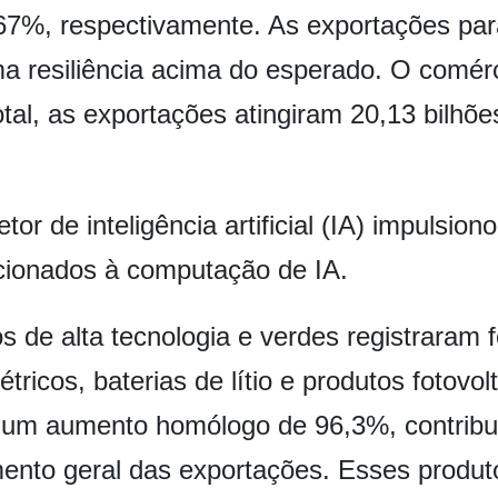
67%, respectivamente. As exportações par
esiliência acima do esperado. O comércio 
otal, as exportações atingiram 20,13 bilh
or de inteligência artificial (IA) impulsion
cionados à computação de IA.
 de alta tecnologia e verdes registraram 
tricos, baterias de lítio e produtos fotovol
, um aumento homólogo de 96,3%, contrib
mento geral das exportações. Esses produ