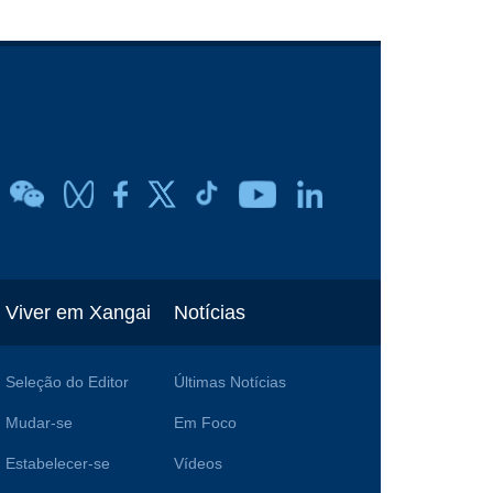
Viver em Xangai
Notícias
Seleção do Editor
Últimas Notícias
Mudar-se
Em Foco
Estabelecer-se
Vídeos