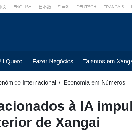
中文
ENGLISH
日本語
한국어
DEUTSCH
FRANÇAIS
U Quero
Fazer Negócios
Talentos em Xanga
onômico Internacional
Economia em Números
acionados à IA impu
erior de Xangai