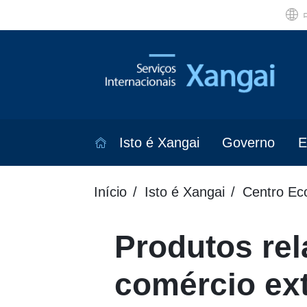
Isto é Xangai
Governo
E
Início
Isto é Xangai
Centro Ec
Produtos rel
comércio ext