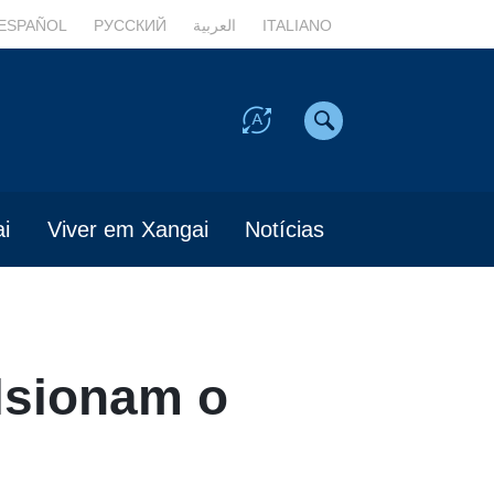
ESPAÑOL
РУССКИЙ
العربية
ITALIANO
i
Viver em Xangai
Notícias
lsionam o