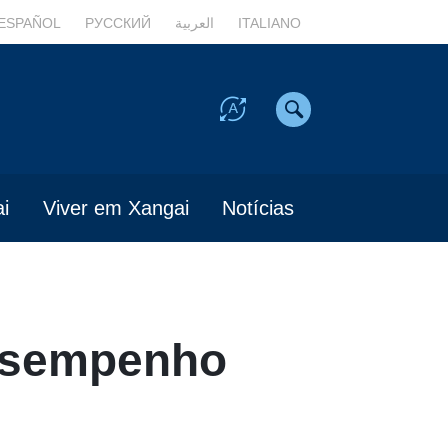
ESPAÑOL
РУССКИЙ
العربية
ITALIANO
i
Viver em Xangai
Notícias
esempenho