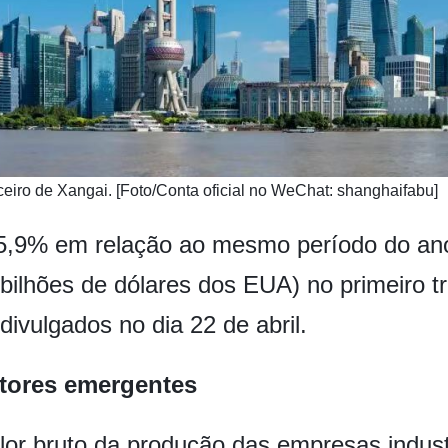
anceiro de Xangai. [Foto/Conta oficial no WeChat: shanghaifabu]
5,9% em relação ao mesmo período do ano 
 bilhões de dólares dos EUA) no primeiro t
divulgados no dia 22 de abril.
etores emergentes
valor bruto da produção das empresas indus