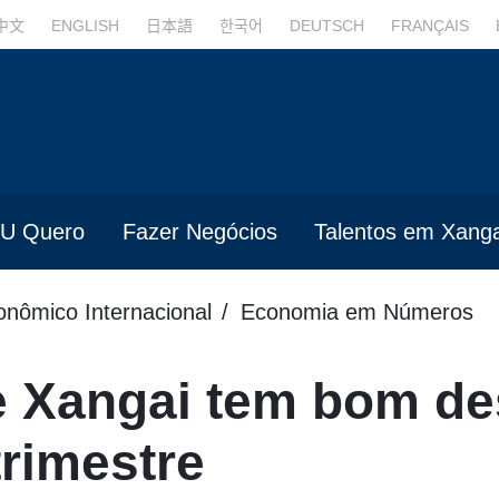
中文
ENGLISH
日本語
한국어
DEUTSCH
FRANÇAIS
U Quero
Fazer Negócios
Talentos em Xanga
onômico Internacional
Economia em Números
e Xangai tem bom d
trimestre