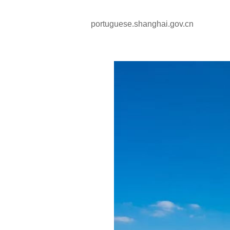
portuguese.shanghai.gov.cn