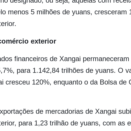
ho designado, ou seja, aquelas com receit
pelo menos 5 milhões de yuans, cresceram
rior.
comércio exterior
os financeiros de Xangai permaneceram at
,7%, para 1.142,84 trilhões de yuans. O v
ai cresceu 120%, enquanto o da Bolsa de
exportações de mercadorias de Xangai sub
rior, para 1,23 trilhão de yuans, com as 