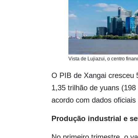
​Vista de Lujiazui, o centro fin
O PIB de Xangai cresceu 
1,35 trilhão de yuans (198
acordo com dados oficiais 
Produção industrial e s
No primeiro trimestre, o 