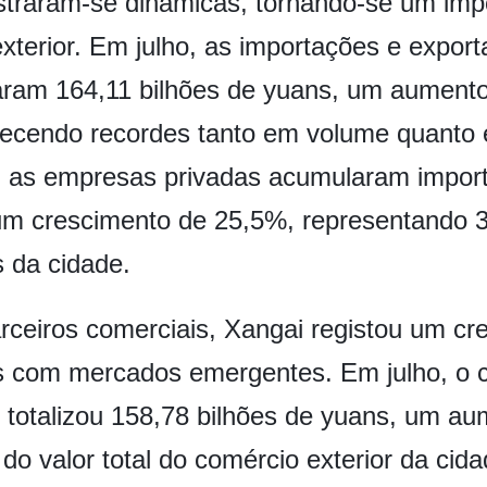
traram-se dinâmicas, tornando-se um imp
xterior. Em julho, as importações e expo
zaram 164,11 bilhões de yuans, um aument
lecendo recordes tanto em volume quanto 
, as empresas privadas acumularam impor
um crescimento de 25,5%, representando 3
 da cidade.
rceiros comerciais, Xangai registou um cre
s com mercados emergentes. Em julho, o 
a" totalizou 158,78 bilhões de yuans, um a
o valor total do comércio exterior da cid