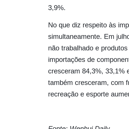
3,9%.
No que diz respeito às i
simultaneamente. Em julho
não trabalhado e produto
importações de componen
cresceram 84,3%, 33,1% e
também cresceram, com fr
recreação e esporte aume
Fonte: Wenhui Daily