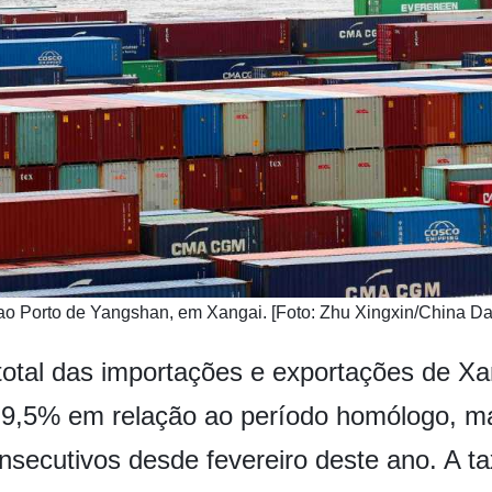
 ao Porto de Yangshan, em Xangai. [Foto: Zhu Xingxin/China Dai
total das importações e exportações de Xan
 9,5% em relação ao período homólogo, m
onsecutivos desde fevereiro deste ano. A t