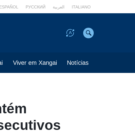
ESPAÑOL
РУССКИЙ
العربية
ITALIANO
i
Viver em Xangai
Notícias
ntém
secutivos