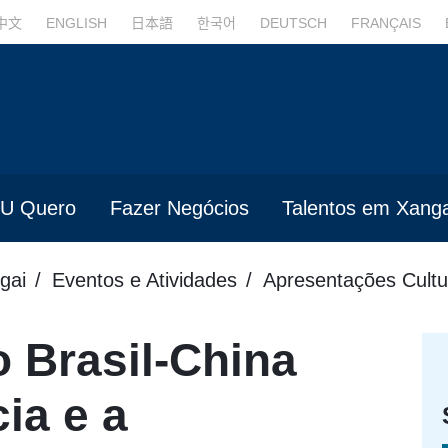
中文
ENGLISH
日本語
한국어
DEUTSCH
FRANÇAIS
U Quero
Fazer Negócios
Talentos em Xanga
gai
Eventos e Atividades
Apresentações Cultu
 Brasil-China
ia e a