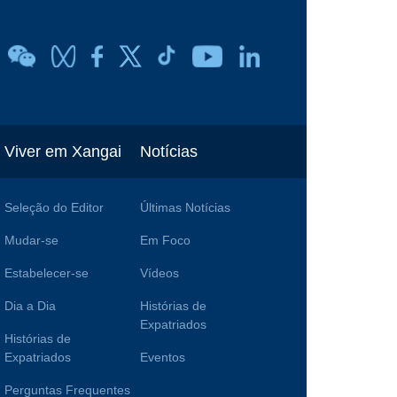
Viver em Xangai
Notícias
Seleção do Editor
Últimas Notícias
Mudar-se
Em Foco
Estabelecer-se
Vídeos
Dia a Dia
Histórias de
Expatriados
Histórias de
Expatriados
Eventos
Perguntas Frequentes